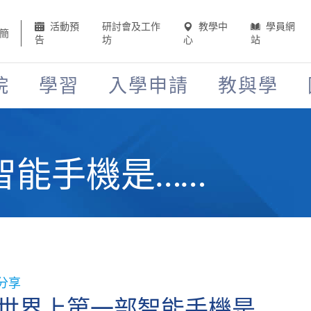
活動預
研討會及工作
教學中
學員網
簡
告
坊
心
站
院
學習
入學申請
教與學
智能手機是……
分享
世界上第一部智能手機是……