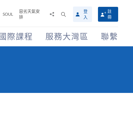
惡劣天氣安
登
註
分
打
SOUL
排
冊
入
享
開
至
搜
尋
國際課程
服務大灣區
聯繫
介
面