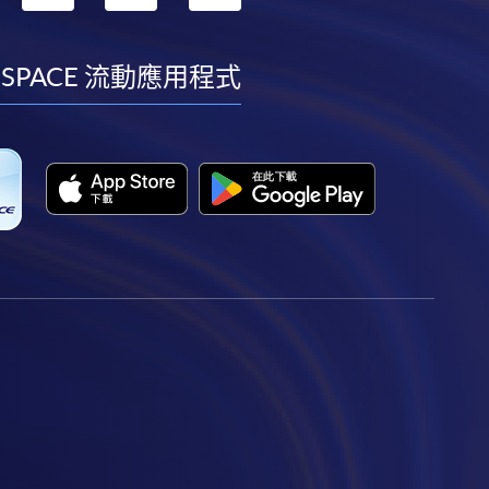
到
到
到
到
facebook
youtube
linkedin
instagram
 SPACE 流動應用程式