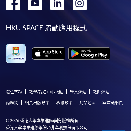
轉
轉
轉
轉
到
到
到
到
facebook
youtube
linkedin
instag
HKU SPACE 流動應用程式
職位空缺
教學/報名中心地點
學員網站
教師網站
內聯網
網頁出版政策
私隱政策
網站地圖
無障礙網頁
© 2026 香港大學專業進修學院 版權所有
香港大學專業進修學院乃非牟利擔保有限公司