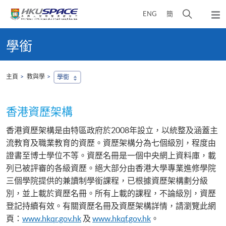
Skip
打
ENG
簡
to
彈
main
開
出
Main
content
搜
主
content
學銜
選
尋
start
單
介
面
主頁
教與學
學銜
香港資歷架構
香港資歷架構是由特區政府於2008年設立，以統整及涵蓋主
流教育及職業教育的資歷。資歷架構分為七個級別，程度由
證書至博士學位不等。資歷名冊是一個中央網上資料庫，載
列已被評審的各級資歷。絕大部分由香港大學專業進修學院
三個學院
提供的兼讀制學銜課程，已根據資歷架構劃分級
別，並上載於資歷名冊。所有上載的課程，不論級別，資歷
登記持續有效。有關資歷名冊及資歷架構詳情，請瀏覽此網
頁：
www.hkqr.gov.hk
及
www.hkqf.gov.hk
。