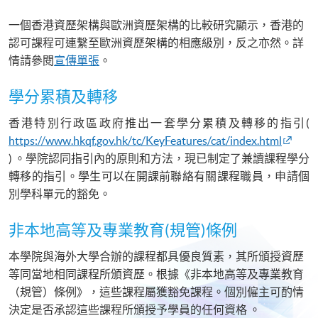
一個香港資歷架構與歐洲資歷架構的比較研究顯示，香港的
認可課程可連繫至歐洲資歷架構的相應級別，反之亦然。詳
情請參閱
宣傳單張
。
學分累積及轉移
香港特別行政區政府推出一套學分累積及轉移的指引(
https://www.hkqf.gov.hk/tc/KeyFeatures/cat/index.html
) 。學院認同指引內的原則和方法，現已制定了兼讀課程學分
轉移的指引。學生可以在開課前聯絡有關課程職員，申請個
別學科單元的豁免。
非本地高等及專業教育(規管)條例
本學院與海外大學合辦的課程都具優良質素，其所頒授資歷
等同當地相同課程所頒資歷。根據《非本地高等及專業教育
（規管）條例》，這些課程屬獲豁免課程。個別僱主可酌情
決定是否承認這些課程所頒授予學員的任何資格 。