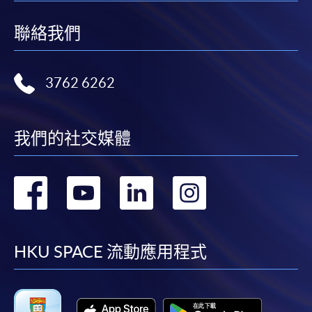
聯絡我們
3762 6262
我們的社交媒體
轉
轉
轉
轉
到
到
到
到
facebook
youtube
linkedin
instag
HKU SPACE 流動應用程式