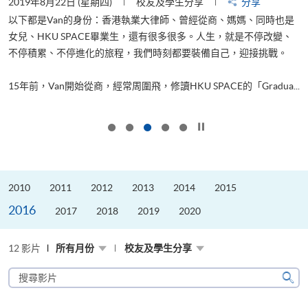
2019年8月22日 (星期四)
校友及學生分享
分享
2
以下都是Van的身份：香港執業大律師、曾經從商、媽媽、同時也是
女兒、HKU SPACE畢業生，還有很多很多。人生，就是不停改變、
求
不停積累、不停進化的旅程，我們時刻都要裝備自己，迎接挑戰。
H
也
理
.
15年前，Van開始從商，經常周圍飛，修讀HKU SPACE的「Gradua...
M
按下以暫停幻燈片
2010
2011
2012
2013
2014
2015
2016
2017
2018
2019
2020
12 影片
所有月份
校友及學生分享
搜
尋
搜
影
尋