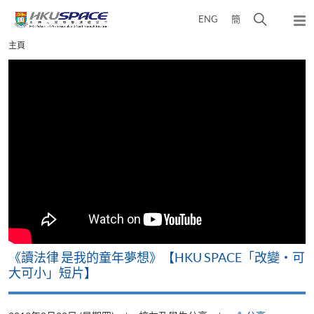
Skip
打
ENG
簡
to
彈
main
開
出
Main
主頁
content
搜
主
content
選
尋
start
單
介
面
改
《讀法律 是我的童年夢想》【HKU SPACE「改變‧可
A
大可小」短片】
T