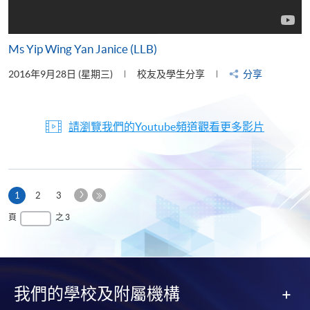
Ms Yip Wing Yan Janice (LLB)
2016年9月28日 (星期三)
校友及學生分享
分享
請瀏覽我們的Youtube頻道觀看更多影片
下
本
1
2
3
一
頁
最
頁
之 3
頁
後
一
頁
我們的學校及附屬機構