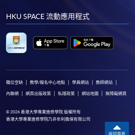
到
到
到
到
facebook
youtube
linkedin
instag
HKU SPACE 流動應用程式
職位空缺
教學/報名中心地點
學員網站
教師網站
內聯網
網頁出版政策
私隱政策
網站地圖
無障礙網頁
© 2026 香港大學專業進修學院 版權所有
香港大學專業進修學院乃非牟利擔保有限公司
返回頁首