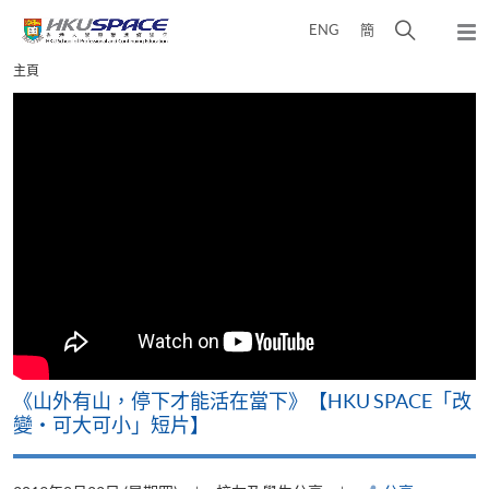
Skip
打
ENG
簡
to
彈
main
開
出
Main
主頁
content
搜
主
content
選
尋
start
單
介
面
《山外有山，停下才能活在當下》【HKU SPACE「改
變‧可大可小」短片】