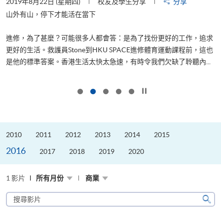
2019年8月22日 (星期四)
校友及學生分享
分享
2
山外有山，停下才能活在當下
進修，為了甚麼？可能很多人都會答：是為了找份更好的工作，追求
飛
更好的生活。救護員Stone到HKU SPACE進修體育運動課程前，這也
.
是他的標準答案。香港生活太快太急速，有時令我們欠缺了聆聽內...
1
按下以暫停幻燈片
2010
2011
2012
2013
2014
2015
2016
2017
2018
2019
2020
1 影片
所有月份
商業
搜
尋
搜
影
尋