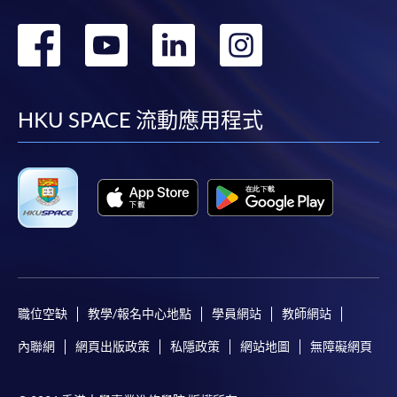
轉
轉
轉
轉
到
到
到
到
facebook
youtube
linkedin
instag
HKU SPACE 流動應用程式
職位空缺
教學/報名中心地點
學員網站
教師網站
內聯網
網頁出版政策
私隱政策
網站地圖
無障礙網頁