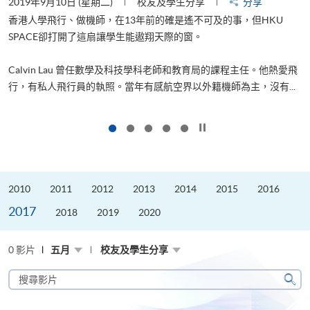
2019年9月10日 (星期二)
校友及學生分享
分享
2
香港人學飛行、做機師，在13年前的確是遙不可及的事，但HKU
SPACE卻打開了這扇讓學生能遨翔天際的窗。
Calvin Lau 曾任數學及科技學科老師和教育局的課程主任。他熱愛飛
更
行，有私人飛行員的執照。當年有感航空界以外籍機師為主，沒有...
按下以暫停幻燈片
2010
2011
2012
2013
2014
2015
2016
2017
2018
2019
2020
0 影片
五月
校友及學生分享
搜
尋
搜
影
尋