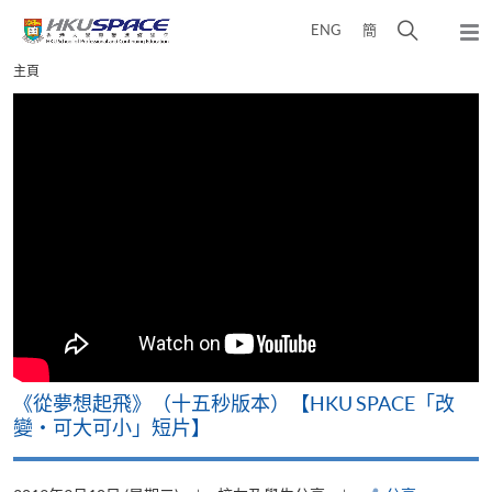
Skip
打
ENG
簡
to
彈
main
開
出
Main
主頁
content
搜
主
content
選
尋
start
單
介
面
《從夢想起飛》（十五秒版本）【HKU SPACE「改
變‧可大可小」短片】