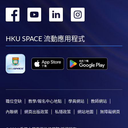
轉
轉
轉
轉
到
到
到
到
facebook
youtube
linkedin
instag
HKU SPACE 流動應用程式
職位空缺
教學/報名中心地點
學員網站
教師網站
內聯網
網頁出版政策
私隱政策
網站地圖
無障礙網頁