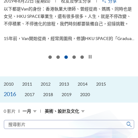
2019年8月22日 (星期四)
校友及學生分享
分享
2
以下都是Van的身份：香港執業大律師、曾經從商、媽媽、同時也是
女兒、HKU SPACE畢業生，還有很多很多。人生，就是不停改變、
求
不停積累、不停進化的旅程，我們時刻都要裝備自己，迎接挑戰。
H
也
理
.
15年前，Van開始從商，經常周圍飛，修讀HKU SPACE的「Gradua...
M
按下以暫停幻燈片
2010
2011
2012
2013
2014
2015
2016
2017
2018
2019
2020
0 影片
一月
美術、設計及文化
搜
尋
搜
影
尋