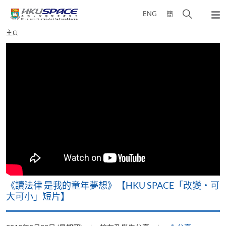
Skip
打
ENG
簡
to
彈
main
開
出
Main
主頁
content
搜
主
content
選
尋
start
單
介
面
改
《讀法律 是我的童年夢想》【HKU SPACE「改變‧可
A
大可小」短片】
T