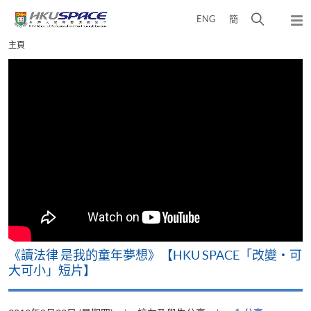
Skip
打
ENG
簡
to
彈
main
開
出
Main
主頁
content
搜
主
content
選
尋
start
單
介
面
改
《讀法律 是我的童年夢想》【HKU SPACE「改變‧可
A
大可小」短片】
T