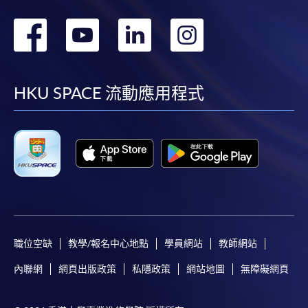
轉
轉
轉
轉
到
到
到
到
facebook
youtube
linkedin
instag
HKU SPACE 流動應用程式
職位空缺
教學/報名中心地點
學員網站
教師網站
內聯網
網頁出版政策
私隱政策
網站地圖
無障礙網頁