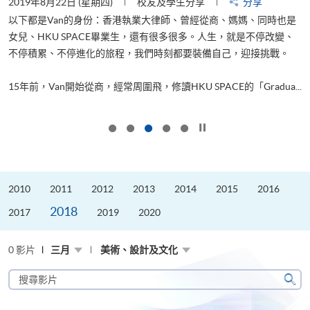
2019年8月22日 (星期四)
校友及學生分享
分享
2
以下都是Van的身份：香港執業大律師、曾經從商、媽媽、同時也是
女兒、HKU SPACE畢業生，還有很多很多。人生，就是不停改變、
求
不停積累、不停進化的旅程，我們時刻都要裝備自己，迎接挑戰。
H
也
理
.
15年前，Van開始從商，經常周圍飛，修讀HKU SPACE的「Gradua...
M
按下以暫停幻燈片
2010
2011
2012
2013
2014
2015
2016
2018
2017
2019
2020
0 影片
三月
美術、設計及文化
搜
尋
搜
影
尋