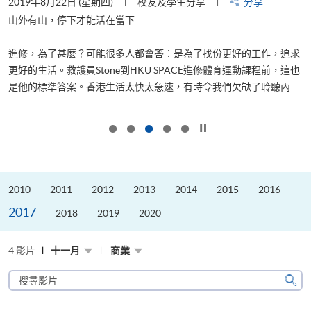
2019年8月22日 (星期四)
校友及學生分享
分享
2
是
山外有山，停下才能活在當下
、
進修，為了甚麼？可能很多人都會答：是為了找份更好的工作，追求
H
更好的生活。救護員Stone到HKU SPACE進修體育運動課程前，這也
理
..
是他的標準答案。香港生活太快太急速，有時令我們欠缺了聆聽內...
M
按下以暫停幻燈片
2010
2011
2012
2013
2014
2015
2016
2017
2018
2019
2020
4 影片
十一月
商業
搜
尋
搜
影
尋