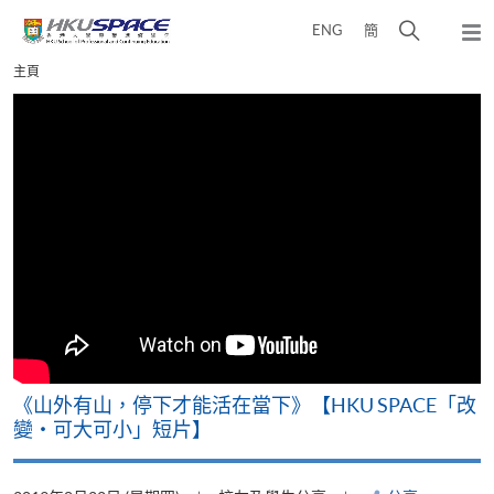
Skip
打
ENG
簡
to
彈
main
開
出
Main
主頁
content
搜
主
content
選
尋
start
單
介
面
可
《山外有山，停下才能活在當下》【HKU SPACE「改
A
變‧可大可小」短片】
T