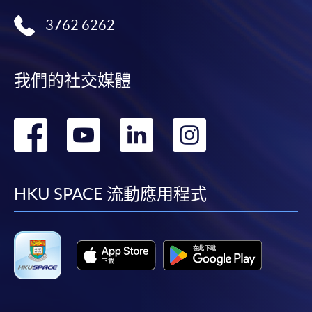
3762 6262
我們的社交媒體
轉
轉
轉
轉
到
到
到
到
facebook
youtube
linkedin
instag
HKU SPACE 流動應用程式