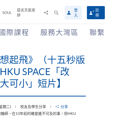
惡劣天氣安
登
註
分
打
SOUL
排
冊
入
享
開
至
搜
尋
國際課程
服務大灣區
聯繫
介
面
想起飛》（十五秒版
KU SPACE「改
大可小」短片】
(星期二)
校友及學生分享
分享
機師，在13年前的確是遙不可及的事，但HKU