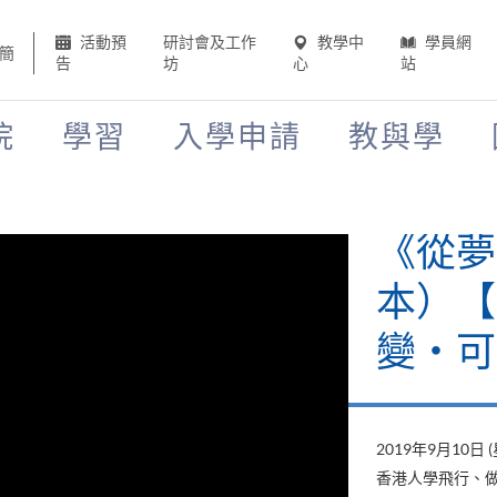
活動預
研討會及工作
教學中
學員網
簡
告
坊
心
站
院
學習
入學申請
教與學
《從夢
本）【H
變‧可
2019年9月10日 
香港人學飛行、做