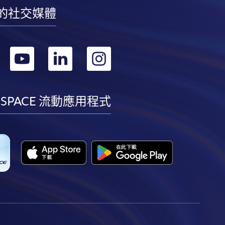
的社交媒體
轉
轉
轉
轉
到
到
到
到
facebook
youtube
linkedin
instagram
 SPACE 流動應用程式