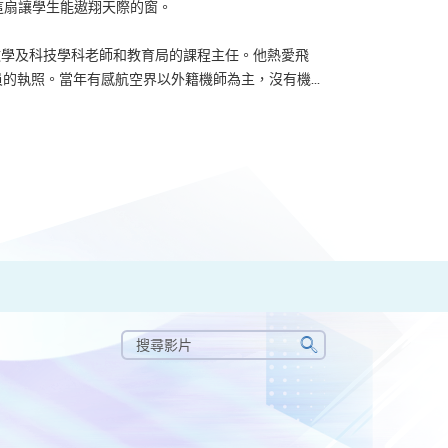
了這扇讓學生能遨翔天際的窗。
u 曾任數學及科技學科老師和教育局的課程主任。他熱愛飛
的執照。當年有感航空界以外籍機師為主，沒有機...
搜
尋
搜
影
尋
片