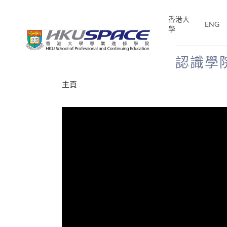
Skip
to
香港大
ENG
main
學
content
認識學
Main
主頁
content
start