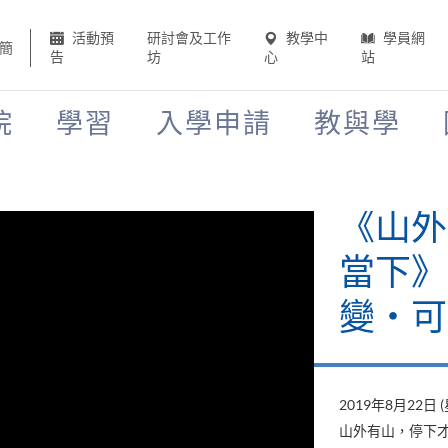
活動預
研討會及工作
教學中
學員網
簡
告
坊
心
站
院
學習
入學申請
教與學
《山外
當下》
變‧可
2019年8月22日 
山外有山，停下