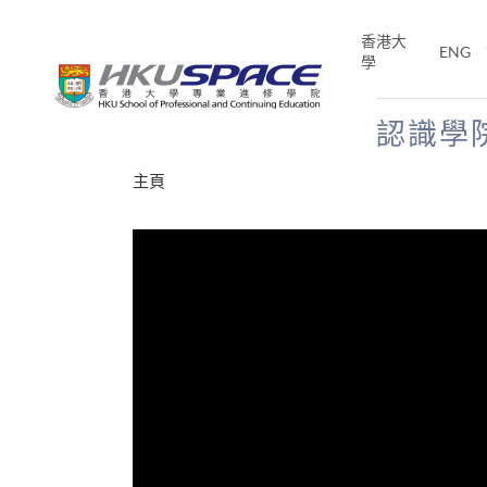
Skip
to
香港大
ENG
main
學
content
認識學
Main
主頁
content
start
年夢
E「改
片】
分享
、媽媽、同時也是女