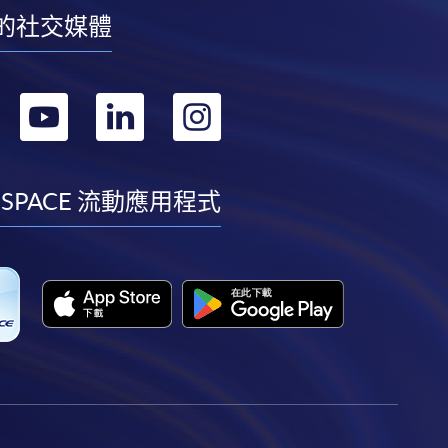
的社交媒體
轉
轉
轉
轉
到
到
到
到
facebook
youtube
linkedin
instagram
 SPACE 流動應用程式