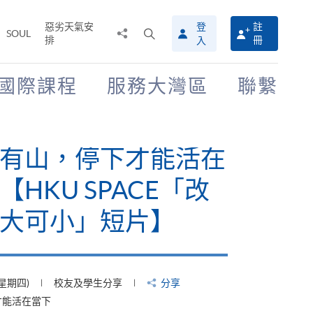
惡劣天氣安
登
註
分
打
SOUL
排
冊
入
享
開
至
搜
尋
國際課程
服務大灣區
聯繫
介
面
有山，停下才能活在
【HKU SPACE「改
大可小」短片】
(星期四)
校友及學生分享
分享
才能活在當下