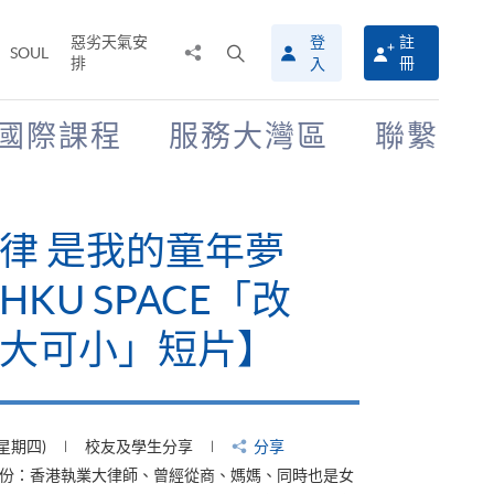
惡劣天氣安
登
註
分
打
SOUL
排
冊
入
享
開
至
搜
尋
國際課程
服務大灣區
聯繫
介
面
律 是我的童年夢
KU SPACE「改
大可小」短片】
(星期四)
校友及學生分享
分享
身份：香港執業大律師、曾經從商、媽媽、同時也是女