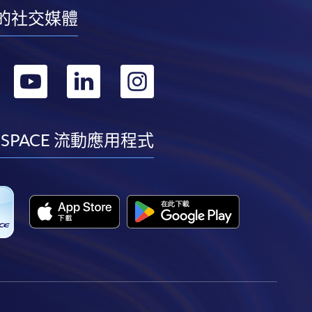
的社交媒體
轉
轉
轉
轉
到
到
到
到
facebook
youtube
linkedin
instagram
 SPACE 流動應用程式