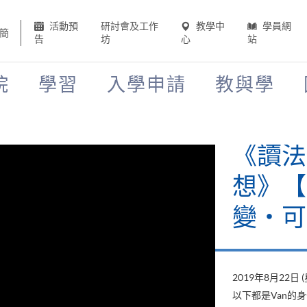
活動預
研討會及工作
教學中
學員網
簡
告
坊
心
站
院
學習
入學申請
教與學
《讀法
想》【H
變‧可
2019年8月22日 
以下都是Van的