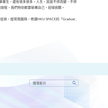
ACE畢業生，還有很多很多。人生，就是不停改變、不停
的旅程，我們時刻都要裝備自己，迎接挑戰。
從商，經常周圍飛，修讀HKU SPACE的「Graduat...
搜
尋
搜
影
尋
片