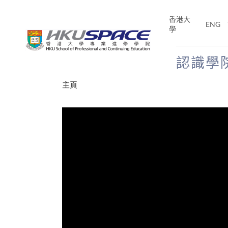
Skip
to
香港大
ENG
main
學
content
認識學
Main
主頁
content
start
才能活在
CE「改
片】
分享