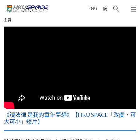
Skip
打
ENG
簡
to
彈
main
開
出
Main
主頁
content
搜
主
content
選
尋
start
單
介
面
改
《讀法律 是我的童年夢想》【HKU SPACE「改變‧可
A
大可小」短片】
T