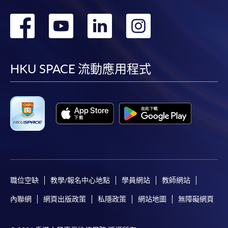
轉
轉
轉
轉
到
到
到
到
facebook
youtube
linkedin
instag
HKU SPACE 流動應用程式
職位空缺
教學/報名中心地點
學員網站
教師網站
內聯網
網頁出版政策
私隱政策
網站地圖
無障礙網頁