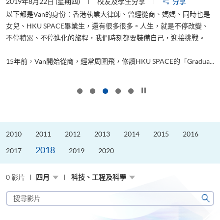
2019年8月22日 (星期四)
校友及學生分享
分享
2
以下都是Van的身份：香港執業大律師、曾經從商、媽媽、同時也是
女兒、HKU SPACE畢業生，還有很多很多。人生，就是不停改變、
求
不停積累、不停進化的旅程，我們時刻都要裝備自己，迎接挑戰。
H
也
理
.
15年前，Van開始從商，經常周圍飛，修讀HKU SPACE的「Gradua...
M
按下以暫停幻燈片
2010
2011
2012
2013
2014
2015
2016
2018
2017
2019
2020
0 影片
四月
科技、工程及科學
搜
尋
搜
影
尋