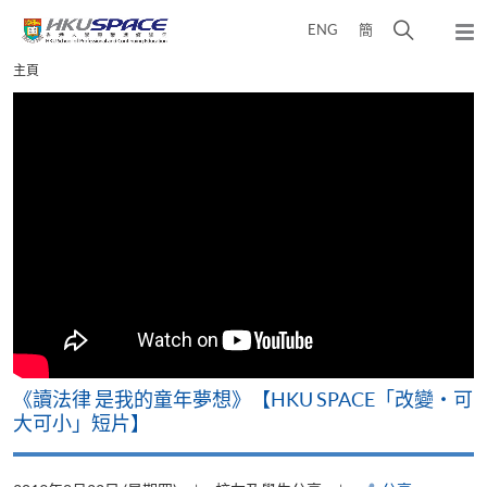
Skip
打
ENG
簡
to
彈
main
開
出
Main
主頁
content
搜
主
content
選
尋
start
單
介
面
改
《讀法律 是我的童年夢想》【HKU SPACE「改變‧可
A
大可小」短片】
T