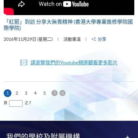
「紅箭」到訪 分享大無畏精神 (香港大學專業進修學院國
際學院)
2016年11月29日 (星期二)
活動重溫
分享
請瀏覽我們的Youtube頻道觀看更多影片
下
本
1
2
3
4
5
一
頁
最
頁
之 7
頁
後
一
頁
我們的學校及附屬機構