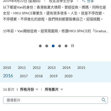
2019年8月22日 (星期四)
校友及學生分享
分享
2
以下都是Van的身份：香港執業大律師、曾經從商、媽媽、同時也是
女兒、HKU SPACE畢業生，還有很多很多。人生，就是不停改變、
求
不停積累、不停進化的旅程，我們時刻都要裝備自己，迎接挑戰。
H
也
理
.
15年前，Van開始從商，經常周圍飛，修讀HKU SPACE的「Gradua...
M
按下以暫停幻燈片
2010
2011
2012
2013
2014
2015
2016
2017
2018
2019
2020
26 影片
所有月份
所有影片
搜
尋
搜
影
尋