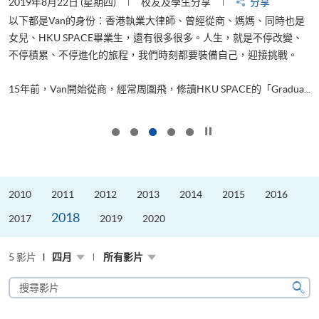
2019年8月22日 (星期四)
校友及學生分享
分享
2
以下都是Van的身份：香港執業大律師、曾經從商、媽媽、同時也是
女兒、HKU SPACE畢業生，還有很多很多。人生，就是不停改變、
求
不停積累、不停進化的旅程，我們時刻都要裝備自己，迎接挑戰。
H
也
理
.
15年前，Van開始從商，經常周圍飛，修讀HKU SPACE的「Gradua...
M
按下以暫停幻燈片
2010
2011
2012
2013
2014
2015
2016
2018
2017
2019
2020
5 影片
四月
所有影片
搜
尋
搜
影
尋