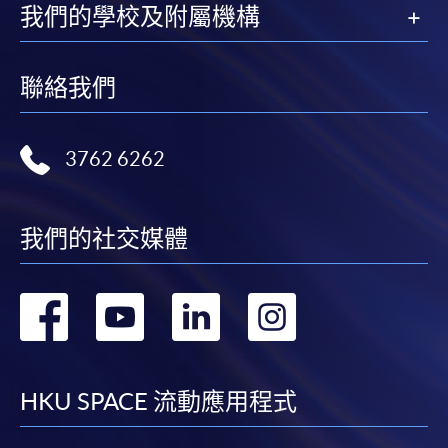
我們的學校及附屬機構
聯絡我們
3762 6262
我們的社交媒體
轉
轉
轉
轉
到
到
到
到
facebook
youtube
linkedin
instag
HKU SPACE 流動應用程式