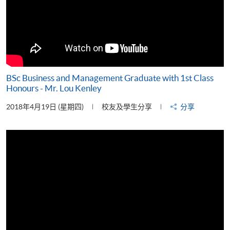
BSc Business and Management Graduate with 1st Class
Honours - Mr. Lou Kenley
2018年4月19日 (星期四)
校友及學生分享
分享