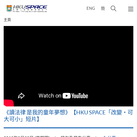
Skip
打
ENG
簡
to
彈
main
開
出
Main
主頁
content
搜
主
content
選
尋
start
單
介
面
改
《讀法律 是我的童年夢想》【HKU SPACE「改變‧可
A
大可小」短片】
T