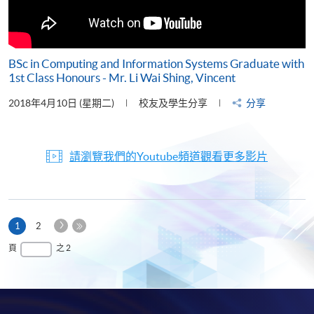
BSc in Computing and Information Systems Graduate with
1st Class Honours - Mr. Li Wai Shing, Vincent
2018年4月10日 (星期二)
校友及學生分享
分享
請瀏覽我們的Youtube頻道觀看更多影片
下
本
1
2
一
頁
最
頁
之 2
頁
後
一
頁