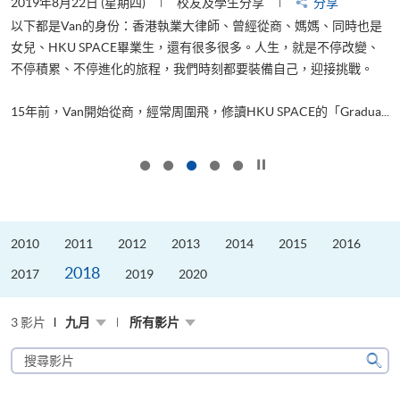
2019年8月22日 (星期四)
校友及學生分享
分享
2
以下都是Van的身份：香港執業大律師、曾經從商、媽媽、同時也是
女兒、HKU SPACE畢業生，還有很多很多。人生，就是不停改變、
求
不停積累、不停進化的旅程，我們時刻都要裝備自己，迎接挑戰。
H
也
理
.
15年前，Van開始從商，經常周圍飛，修讀HKU SPACE的「Gradua...
M
按下以暫停幻燈片
2010
2011
2012
2013
2014
2015
2016
2018
2017
2019
2020
3 影片
九月
所有影片
搜
尋
搜
影
尋