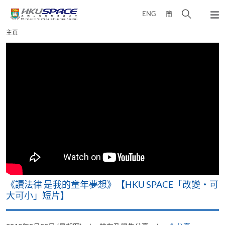
Skip
打
ENG
簡
to
彈
main
開
出
Main
主頁
content
搜
主
content
選
尋
start
單
介
面
改
《讀法律 是我的童年夢想》【HKU SPACE「改變‧可
A
大可小」短片】
T