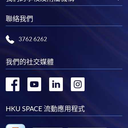
聯絡我們
3762 6262
我們的社交媒體
轉
轉
轉
轉
到
到
到
到
facebook
youtube
linkedin
instag
HKU SPACE 流動應用程式