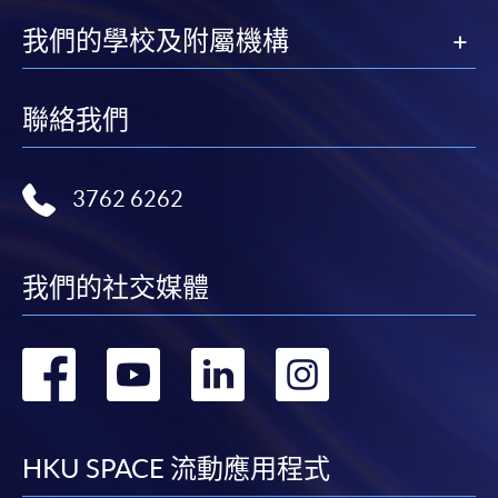
我們的學校及附屬機構
聯絡我們
3762 6262
我們的社交媒體
轉
轉
轉
轉
到
到
到
到
facebook
youtube
linkedin
instag
HKU SPACE 流動應用程式