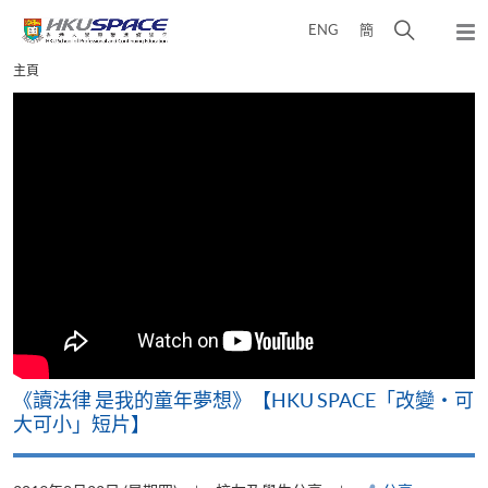
Skip
打
ENG
簡
to
彈
main
開
出
Main
主頁
content
搜
主
content
選
尋
start
單
介
面
改
《讀法律 是我的童年夢想》【HKU SPACE「改變‧可
A
大可小」短片】
T