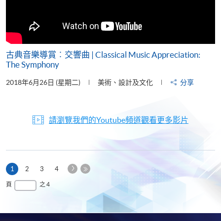
古典音樂導賞︰交響曲 | Classical Music Appreciation:
The Symphony
2018年6月26日 (星期二)
美術、設計及文化
分享
請瀏覽我們的Youtube頻道觀看更多影片
下
本
1
2
3
4
一
頁
最
頁
之 4
頁
後
一
頁