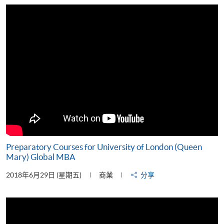
片
Preparatory Courses for University of London (Queen
Mary) Global MBA
2018年6月29日 (星期五)
商業
分享