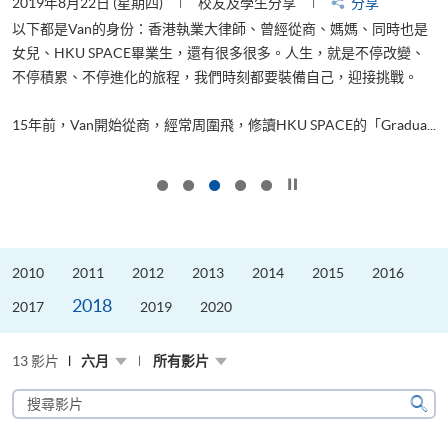
2019年8月22日 (星期四)
校友及學生分享
分享
2
以下都是Van的身份：香港執業大律師、曾經從商、媽媽、同時也是
女兒、HKU SPACE畢業生，還有很多很多。人生，就是不停改變、
求
不停積累、不停進化的旅程，我們時刻都要裝備自己，迎接挑戰。
H
也
理
.
15年前，Van開始從商，經常周圍飛，修讀HKU SPACE的「Gradua...
M
按下以暫停幻燈片
2010
2011
2012
2013
2014
2015
2016
2018
2017
2019
2020
13 影片
六月
所有影片
搜
尋
搜
影
尋