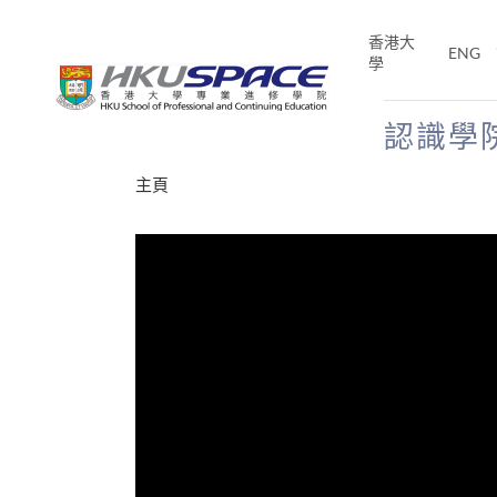
Skip
to
香港大
ENG
main
學
content
認識學
Main
主頁
content
start
年夢
E「改
片】
分享
、媽媽、同時也是女