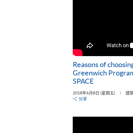
Reasons of choosing
Greenwich Progra
SPACE
2018年6月8日 (星期五)
建
分享