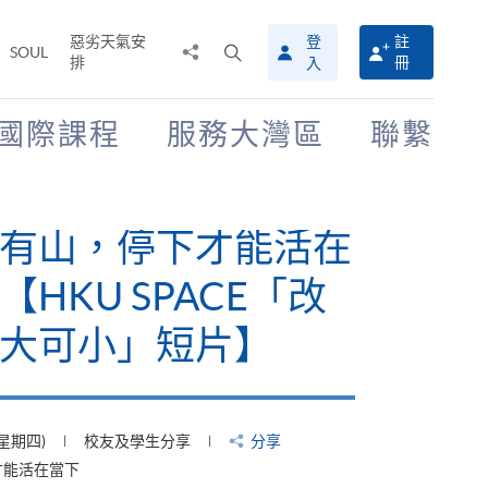
惡劣天氣安
登
註
分
打
SOUL
排
冊
入
享
開
至
搜
尋
國際課程
服務大灣區
聯繫
介
面
有山，停下才能活在
【HKU SPACE「改
大可小」短片】
(星期四)
校友及學生分享
分享
才能活在當下