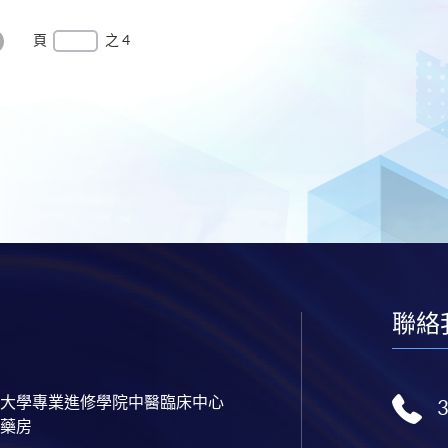
頁
之 4
最
後
一
頁
聯絡
大學專業進修學院中醫臨床中心
藥房