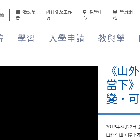
活動預
研討會及工作
教學中
學員網
簡
告
坊
心
站
院
學習
入學申請
教與學
《山外
當下》
變‧可
2019年8月22日 
山外有山，停下