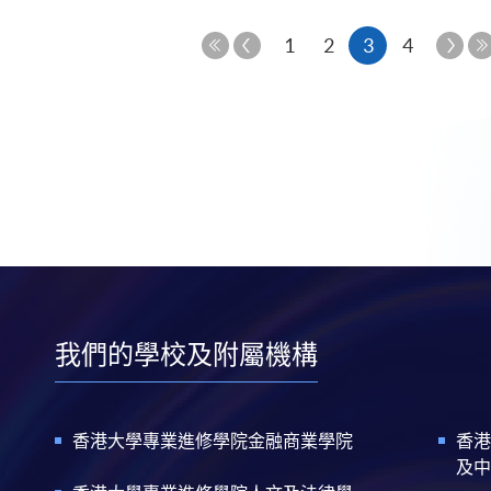
上
本
下
1
2
3
4
一
一
第
頁
頁
頁
一
頁
我們的學校及附屬機構
香港大學專業進修學院金融商業學院
香港
及中