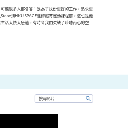
？可能很多人都會答：是為了找份更好的工作，追求更
tone到HKU SPACE進修體育運動課程前，這也是他
生活太快太急速，有時令我們欠缺了聆聽內心的空...
搜
尋
搜
影
尋
片