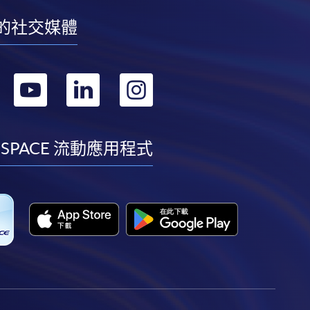
的社交媒體
轉
轉
轉
轉
到
到
到
到
facebook
youtube
linkedin
instagram
 SPACE 流動應用程式