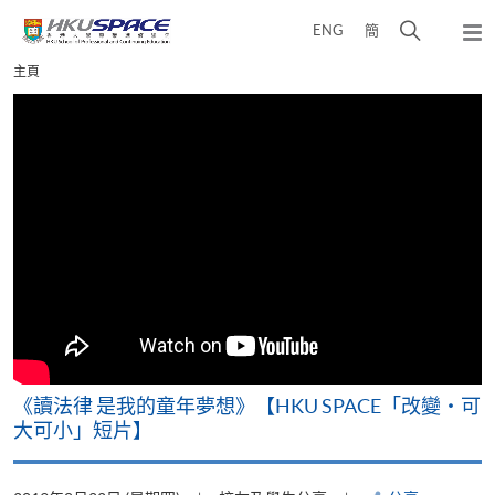
Skip
打
ENG
簡
to
彈
main
開
出
Main
主頁
content
搜
主
content
選
尋
start
單
介
面
改
《讀法律 是我的童年夢想》【HKU SPACE「改變‧可
A
大可小」短片】
T