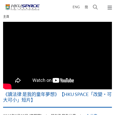
Skip
打
ENG
簡
to
彈
main
開
出
Main
主頁
content
搜
主
content
選
尋
start
單
介
面
改
《讀法律 是我的童年夢想》【HKU SPACE「改變‧可
A
大可小」短片】
T