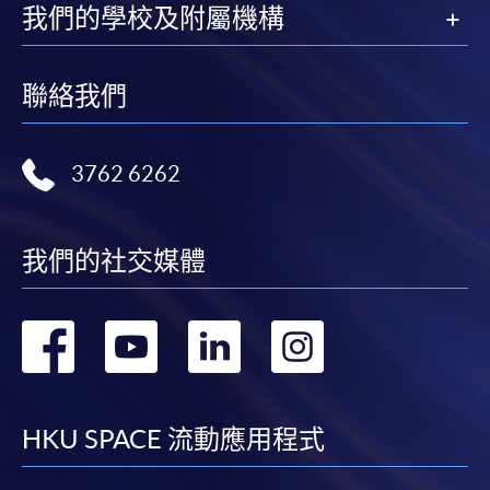
我們的學校及附屬機構
聯絡我們
3762 6262
我們的社交媒體
轉
轉
轉
轉
到
到
到
到
facebook
youtube
linkedin
instag
HKU SPACE 流動應用程式