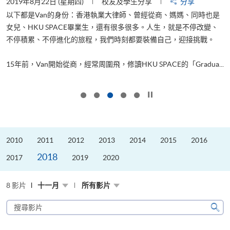
2019年8月22日 (星期四)
校友及學生分享
分享
2
以下都是Van的身份：香港執業大律師、曾經從商、媽媽、同時也是
女兒、HKU SPACE畢業生，還有很多很多。人生，就是不停改變、
求
不停積累、不停進化的旅程，我們時刻都要裝備自己，迎接挑戰。
H
也
理
.
15年前，Van開始從商，經常周圍飛，修讀HKU SPACE的「Gradua...
M
按下以暫停幻燈片
2010
2011
2012
2013
2014
2015
2016
2018
2017
2019
2020
8 影片
十一月
所有影片
搜
尋
搜
影
尋