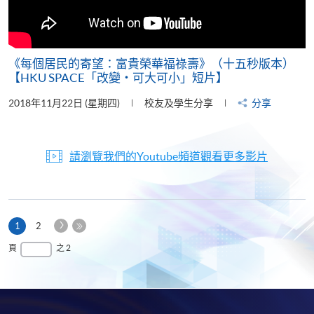
《每個居民的寄望：富貴榮華福祿壽》（十五秒版本）
【HKU SPACE「改變‧可大可小」短片】
2018年11月22日 (星期四)
校友及學生分享
分享
請瀏覽我們的Youtube頻道觀看更多影片
下
本
1
2
一
頁
最
頁
之 2
頁
後
一
頁