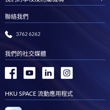
聯絡我們
3762 6262
我們的社交媒體
轉
轉
轉
轉
到
到
到
到
facebook
youtube
linkedin
instag
HKU SPACE 流動應用程式