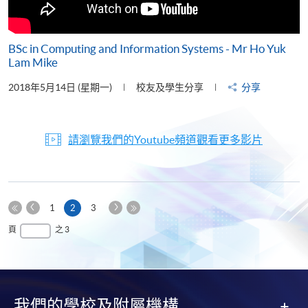
BSc in Computing and Information Systems - Mr Ho Yuk
Lam Mike
2018年5月14日 (星期一)
校友及學生分享
分享
請瀏覽我們的Youtube頻道觀看更多影片
上
下
本
1
2
3
一
一
第
頁
最
頁
之 3
頁
頁
一
後
頁
一
頁
我們的學校及附屬機構