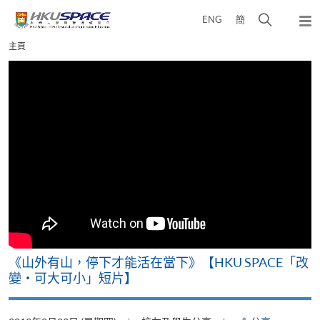
Skip
打
ENG
簡
to
彈
main
開
出
Main
主頁
content
搜
主
content
選
尋
start
單
介
面
可
《山外有山，停下才能活在當下》【HKU SPACE「改
A
變‧可大可小」短片】
T