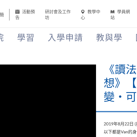
活動預
研討會及工作
教學中
學員網
簡
告
坊
心
站
院
學習
入學申請
教與學
《讀法
想》【H
變‧可
2019年8月22日 
以下都是Van的