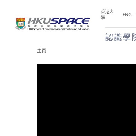
Skip
to
香港大
ENG
main
學
content
認識學
Main
主頁
content
start
才能活在
CE「改
片】
分享