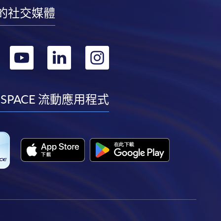
的社交媒體
轉
轉
轉
轉
到
到
到
到
facebook
youtube
linkedin
instagram
 SPACE 流動應用程式