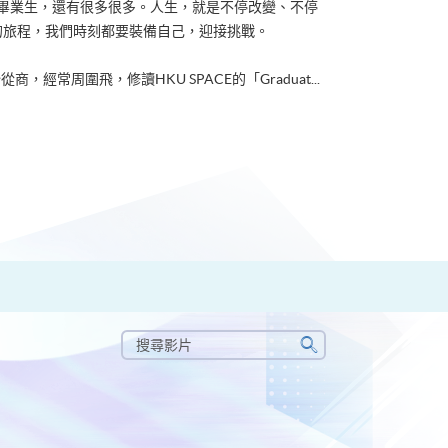
ACE畢業生，還有很多很多。人生，就是不停改變、不停
的旅程，我們時刻都要裝備自己，迎接挑戰。
從商，經常周圍飛，修讀HKU SPACE的「Graduat...
搜
尋
搜
影
尋
片