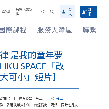
惡劣天氣安
登
註
分
打
SOUL
排
冊
入
享
開
至
搜
尋
國際課程
服務大灣區
聯繫
介
面
律 是我的童年夢
KU SPACE「改
大可小」短片】
(星期四)
校友及學生分享
分享
身份：香港執業大律師、曾經從商、媽媽、同時也是女