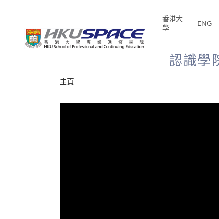
Skip
to
香港大
ENG
main
學
content
認識學
Main
主頁
content
start
年夢
E「改
片】
分享
、媽媽、同時也是女