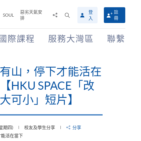
惡劣天氣安
登
註
分
打
SOUL
排
冊
入
享
開
至
搜
尋
國際課程
服務大灣區
聯繫
介
面
有山，停下才能活在
【HKU SPACE「改
大可小」短片】
(星期四)
校友及學生分享
分享
才能活在當下