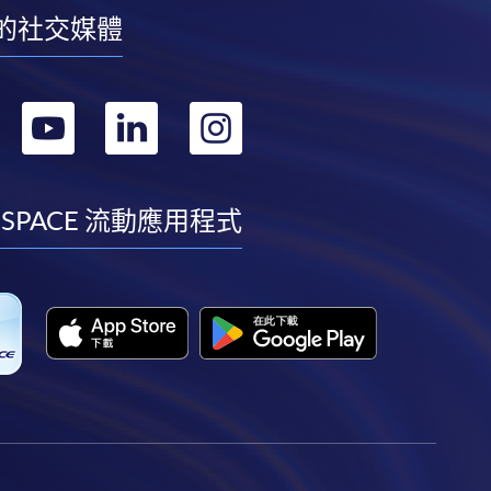
的社交媒體
轉
轉
轉
轉
到
到
到
到
facebook
youtube
linkedin
instagram
 SPACE 流動應用程式