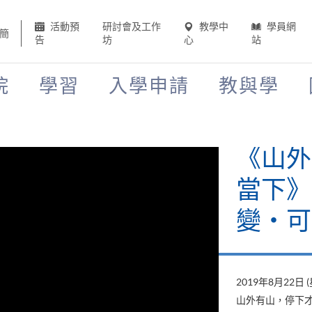
活動預
研討會及工作
教學中
學員網
簡
告
坊
心
站
院
學習
入學申請
教與學
《山外
當下》
變‧可
2019年8月22日 
山外有山，停下