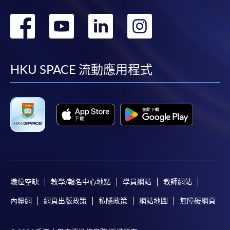
轉
轉
轉
轉
到
到
到
到
facebook
youtube
linkedin
instag
HKU SPACE 流動應用程式
職位空缺
教學/報名中心地點
學員網站
教師網站
內聯網
網頁出版政策
私隱政策
網站地圖
無障礙網頁