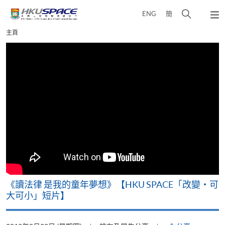
Skip
打
ENG
簡
to
彈
main
開
出
Main
主頁
content
搜
主
content
選
尋
start
單
介
面
改
《讀法律 是我的童年夢想》【HKU SPACE「改變‧可
A
大可小」短片】
T