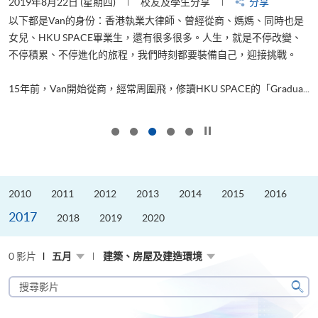
2019年8月22日 (星期四)
校友及學生分享
分享
2
以下都是Van的身份：香港執業大律師、曾經從商、媽媽、同時也是
女兒、HKU SPACE畢業生，還有很多很多。人生，就是不停改變、
求
不停積累、不停進化的旅程，我們時刻都要裝備自己，迎接挑戰。
H
也
理
.
15年前，Van開始從商，經常周圍飛，修讀HKU SPACE的「Gradua...
M
按下以暫停幻燈片
2010
2011
2012
2013
2014
2015
2016
2017
2018
2019
2020
0 影片
五月
建築、房屋及建造環境
搜
尋
搜
影
尋