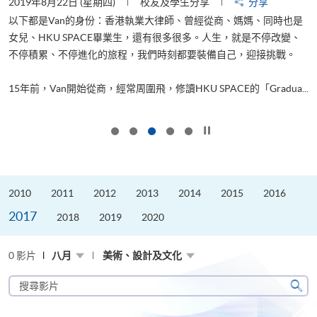
2019年8月22日 (星期四)
校友及學生分享
分享
2
以下都是Van的身份：香港執業大律師、曾經從商、媽媽、同時也是
女兒、HKU SPACE畢業生，還有很多很多。人生，就是不停改變、
求
不停積累、不停進化的旅程，我們時刻都要裝備自己，迎接挑戰。
H
也
理
.
15年前，Van開始從商，經常周圍飛，修讀HKU SPACE的「Gradua...
M
按下以暫停幻燈片
2010
2011
2012
2013
2014
2015
2016
2017
2018
2019
2020
0 影片
八月
美術、設計及文化
搜
尋
搜
影
尋