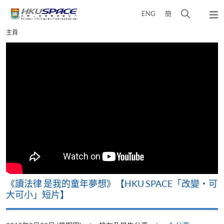
Skip
打
ENG
簡
to
彈
main
開
出
Main
主頁
content
搜
主
content
選
尋
start
單
介
面
改
《讀法律 是我的童年夢想》【HKU SPACE「改變‧可
A
大可小」短片】
T