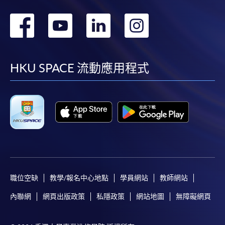
轉
轉
轉
轉
到
到
到
到
facebook
youtube
linkedin
instag
HKU SPACE 流動應用程式
職位空缺
教學/報名中心地點
學員網站
教師網站
內聯網
網頁出版政策
私隱政策
網站地圖
無障礙網頁