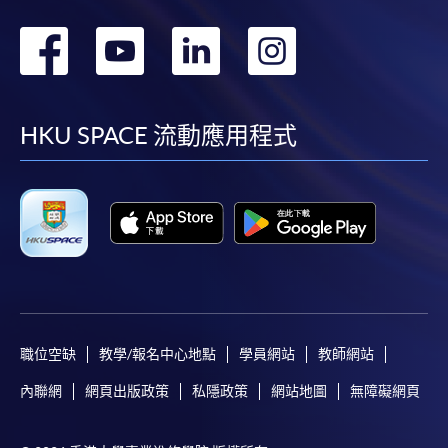
轉
轉
轉
轉
到
到
到
到
facebook
youtube
linkedin
instag
HKU SPACE 流動應用程式
職位空缺
教學/報名中心地點
學員網站
教師網站
內聯網
網頁出版政策
私隱政策
網站地圖
無障礙網頁