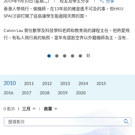
2019年9月10日 (星期二)
校友及學生分享
分享
2
香港人學飛行、做機師，在13年前的確是遙不可及的事，但HKU
SPACE卻打開了這扇讓學生能遨翔天際的窗。
Calvin Lau 曾任數學及科技學科老師和教育局的課程主任。他熱愛飛
更
行，有私人飛行員的執照。當年有感航空界以外籍機師為主，沒有...
按下以暫停幻燈片
2010
2011
2012
2013
2014
2015
2016
2017
2018
2019
2020
0 影片
三月
商業
搜
尋
搜
影
尋