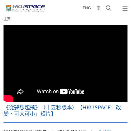
Skip
打
ENG
簡
to
彈
main
開
出
Main
主頁
content
搜
主
content
選
尋
start
單
介
面
《從夢想起飛》（十五秒版本）【HKU SPACE「改
變‧可大可小」短片】