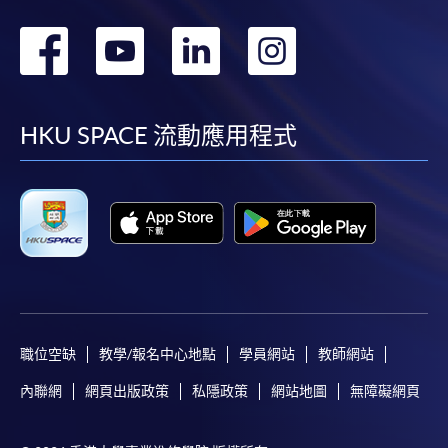
轉
轉
轉
轉
到
到
到
到
facebook
youtube
linkedin
instag
HKU SPACE 流動應用程式
職位空缺
教學/報名中心地點
學員網站
教師網站
內聯網
網頁出版政策
私隱政策
網站地圖
無障礙網頁