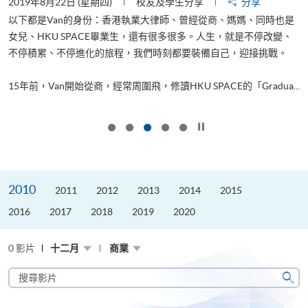
2019年8月22日 (星期四)
校友及學生分享
分享
2
以下都是Van的身份：香港執業大律師、曾經從商、媽媽、同時也是
女兒、HKU SPACE畢業生，還有很多很多。人生，就是不停改變、
求
不停積累、不停進化的旅程，我們時刻都要裝備自己，迎接挑戰。
H
也
理
.
15年前，Van開始從商，經常周圍飛，修讀HKU SPACE的「Gradua...
M
按下以暫停幻燈片
2010
2011
2012
2013
2014
2015
2016
2017
2018
2019
2020
0 影片
十二月
商業
搜
尋
搜
影
尋