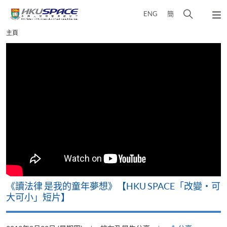
Skip
打
ENG
簡
to
彈
main
開
出
Main
主頁
content
搜
主
content
選
尋
start
單
介
面
改
《讀法律 是我的童年夢想》【HKU SPACE「改變‧可
A
大可小」短片】
T