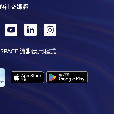
的社交媒體
轉
轉
轉
轉
到
到
到
到
facebook
youtube
linkedin
instagram
 SPACE 流動應用程式