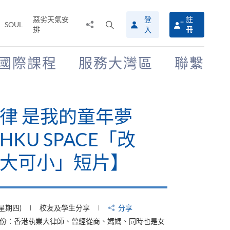
惡劣天氣安
登
註
分
打
SOUL
排
冊
入
享
開
至
搜
尋
國際課程
服務大灣區
聯繫
介
面
律 是我的童年夢
KU SPACE「改
大可小」短片】
(星期四)
校友及學生分享
分享
身份：香港執業大律師、曾經從商、媽媽、同時也是女