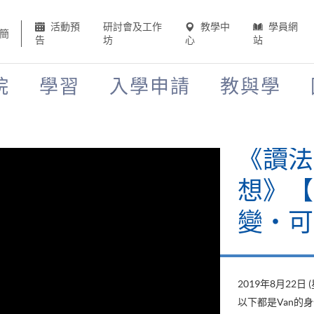
活動預
研討會及工作
教學中
學員網
簡
告
坊
心
站
院
學習
入學申請
教與學
《讀法
想》【H
變‧可
2019年8月22日 
以下都是Van的