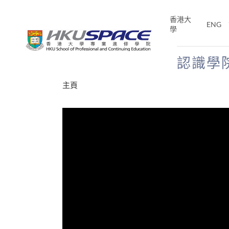
Skip
to
香港大
ENG
main
學
content
認識學
Main
主頁
content
start
才能活在
CE「改
片】
分享