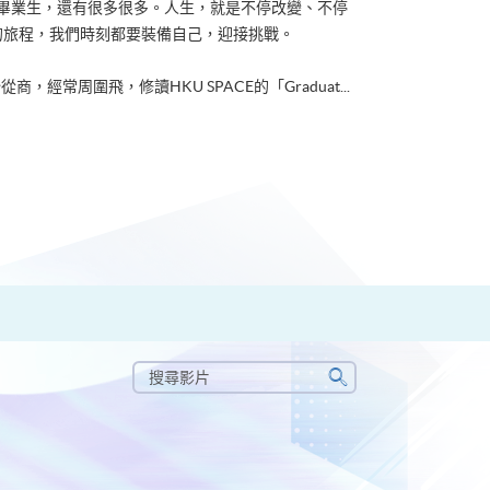
ACE畢業生，還有很多很多。人生，就是不停改變、不停
的旅程，我們時刻都要裝備自己，迎接挑戰。
從商，經常周圍飛，修讀HKU SPACE的「Graduat...
搜
尋
搜
影
尋
片