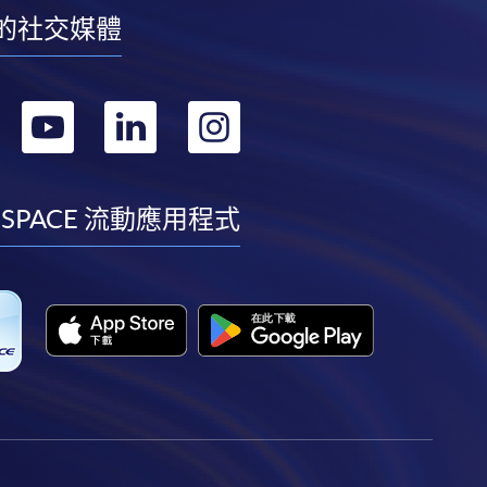
的社交媒體
轉
轉
轉
轉
到
到
到
到
facebook
youtube
linkedin
instagram
 SPACE 流動應用程式