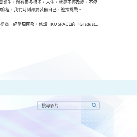
ACE畢業生，還有很多很多。人生，就是不停改變、不停
的旅程，我們時刻都要裝備自己，迎接挑戰。
從商，經常周圍飛，修讀HKU SPACE的「Graduat...
搜
尋
搜
影
尋
片