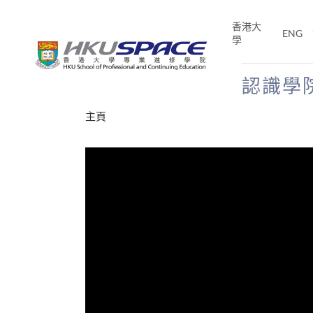
Skip
to
香港大
ENG
main
學
content
認識學
Main
主頁
content
start
才能活在
CE「改
片】
分享