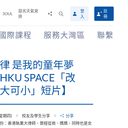
惡劣天氣安
登
註
分
打
SOUL
排
冊
入
享
開
至
搜
尋
國際課程
服務大灣區
聯繫
介
面
律 是我的童年夢
KU SPACE「改
大可小」短片】
(星期四)
校友及學生分享
分享
身份：香港執業大律師、曾經從商、媽媽、同時也是女