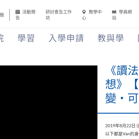
活動預
研討會及工作
教學中
學員網
簡
告
坊
心
站
院
學習
入學申請
教與學
《讀法
想》【H
變‧可
2019年8月22日 
以下都是Van的