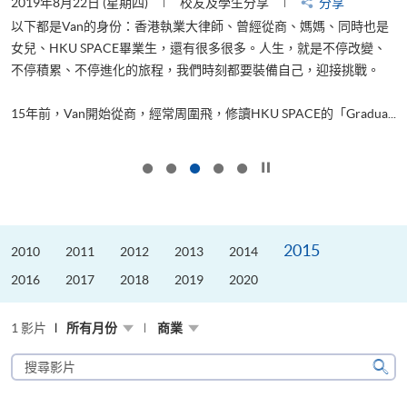
2019年8月22日 (星期四)
校友及學生分享
分享
2
以下都是Van的身份：香港執業大律師、曾經從商、媽媽、同時也是
女兒、HKU SPACE畢業生，還有很多很多。人生，就是不停改變、
求
不停積累、不停進化的旅程，我們時刻都要裝備自己，迎接挑戰。
H
也
理
.
15年前，Van開始從商，經常周圍飛，修讀HKU SPACE的「Gradua...
M
按下以暫停幻燈片
2015
2010
2011
2012
2013
2014
2016
2017
2018
2019
2020
1 影片
所有月份
商業
搜
尋
搜
影
尋