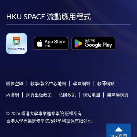
到
到
到
到
facebook
youtube
linkedin
instag
HKU SPACE 流動應用程式
職位空缺
教學/報名中心地點
學員網站
教師網站
內聯網
網頁出版政策
私隱政策
網站地圖
無障礙網頁
© 2026 香港大學專業進修學院 版權所有
香港大學專業進修學院乃非牟利擔保有限公司
返回頁首