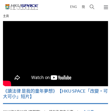
Skip
打
ENG
簡
to
彈
main
開
出
Main
主頁
content
搜
主
content
選
尋
start
單
介
面
改
《讀法律 是我的童年夢想》【HKU SPACE「改變‧可
A
大可小」短片】
T