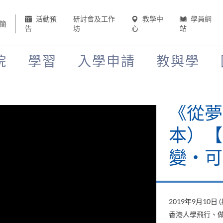
活動預
研討會及工作
教學中
學員網
簡
告
坊
心
站
院
學習
入學申請
教與學
《山外
當下》
變‧可
2019年8月22日 
山外有山，停下