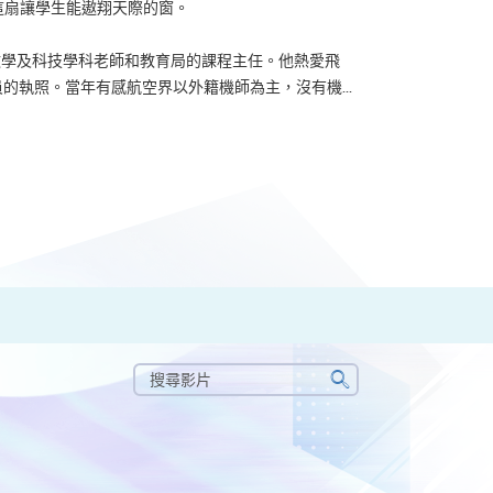
？可能很多人都會答：是為了找份更好的工作，追求更
tone到HKU SPACE進修體育運動課程前，這也是他
生活太快太急速，有時令我們欠缺了聆聽內心的空...
搜
尋
搜
影
尋
片