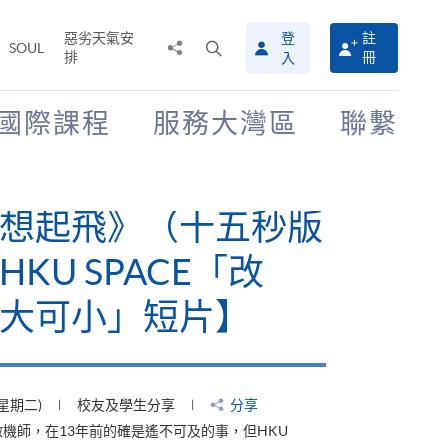
惡劣天氣安
登
註
分
打
SOUL
排
冊
入
享
開
至
搜
尋
國際課程
服務大灣區
聯繫
介
面
有山，停下才能活在
【HKU SPACE「改
大可小」短片】
(星期四)
校友及學生分享
分享
才能活在當下