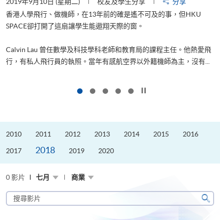
2019年9月10日 (星期二)
校友及學生分享
分享
2
香港人學飛行、做機師，在13年前的確是遙不可及的事，但HKU
SPACE卻打開了這扇讓學生能遨翔天際的窗。
Calvin Lau 曾任數學及科技學科老師和教育局的課程主任。他熱愛飛
更
行，有私人飛行員的執照。當年有感航空界以外籍機師為主，沒有...
按下以暫停幻燈片
2010
2011
2012
2013
2014
2015
2016
2018
2017
2019
2020
0 影片
七月
商業
搜
尋
搜
影
尋