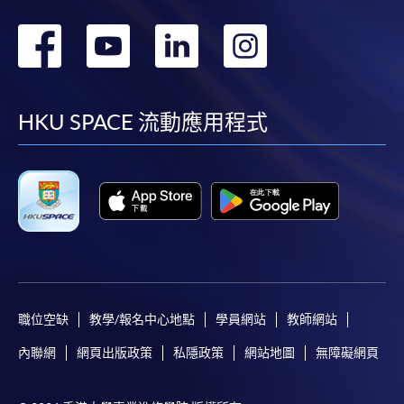
轉
轉
轉
轉
到
到
到
到
facebook
youtube
linkedin
instag
HKU SPACE 流動應用程式
職位空缺
教學/報名中心地點
學員網站
教師網站
內聯網
網頁出版政策
私隱政策
網站地圖
無障礙網頁