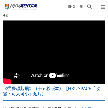
Skip
打
ENG
簡
to
彈
main
開
出
Main
主頁
content
搜
主
content
選
尋
start
單
介
面
《從夢想起飛》（十五秒版本）【HKU SPACE「改
變‧可大可小」短片】