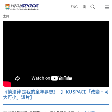
Skip
打
ENG
簡
to
彈
main
開
出
Main
主頁
content
搜
主
content
選
尋
start
單
介
面
改
《讀法律 是我的童年夢想》【HKU SPACE「改變‧可
A
大可小」短片】
T