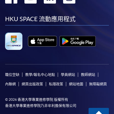
到
到
到
到
facebook
youtube
linkedin
instag
HKU SPACE 流動應用程式
職位空缺
教學/報名中心地點
學員網站
教師網站
內聯網
網頁出版政策
私隱政策
網站地圖
無障礙網頁
© 2026 香港大學專業進修學院 版權所有
香港大學專業進修學院乃非牟利擔保有限公司