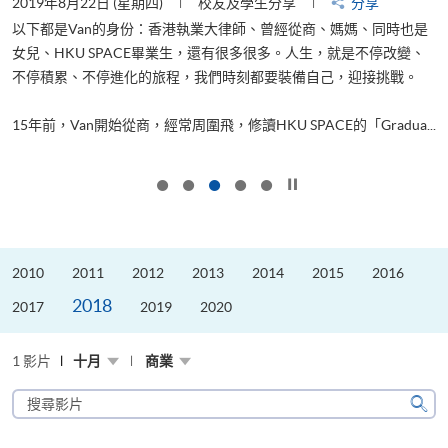
2019年8月22日 (星期四)
校友及學生分享
分享
2
以下都是Van的身份：香港執業大律師、曾經從商、媽媽、同時也是
女兒、HKU SPACE畢業生，還有很多很多。人生，就是不停改變、
求
不停積累、不停進化的旅程，我們時刻都要裝備自己，迎接挑戰。
H
也
理
.
15年前，Van開始從商，經常周圍飛，修讀HKU SPACE的「Gradua...
M
按下以暫停幻燈片
2010
2011
2012
2013
2014
2015
2016
2018
2017
2019
2020
1 影片
十月
商業
搜
尋
搜
影
尋