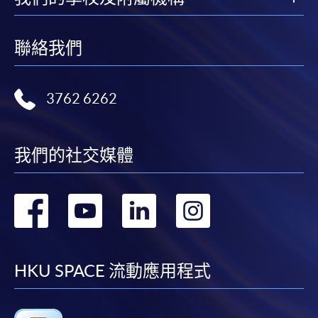
聯絡我們
3762 6262
我們的社交媒體
轉
轉
轉
轉
到
到
到
到
facebook
youtube
linkedin
instag
HKU SPACE 流動應用程式