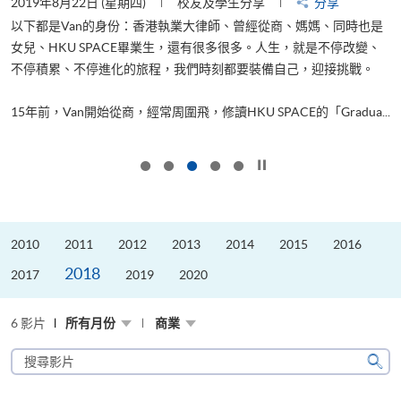
2019年8月22日 (星期四)
校友及學生分享
分享
2
以下都是Van的身份：香港執業大律師、曾經從商、媽媽、同時也是
女兒、HKU SPACE畢業生，還有很多很多。人生，就是不停改變、
求
不停積累、不停進化的旅程，我們時刻都要裝備自己，迎接挑戰。
H
也
理
.
15年前，Van開始從商，經常周圍飛，修讀HKU SPACE的「Gradua...
M
按下以暫停幻燈片
2010
2011
2012
2013
2014
2015
2016
2018
2017
2019
2020
6 影片
所有月份
商業
搜
尋
搜
影
尋