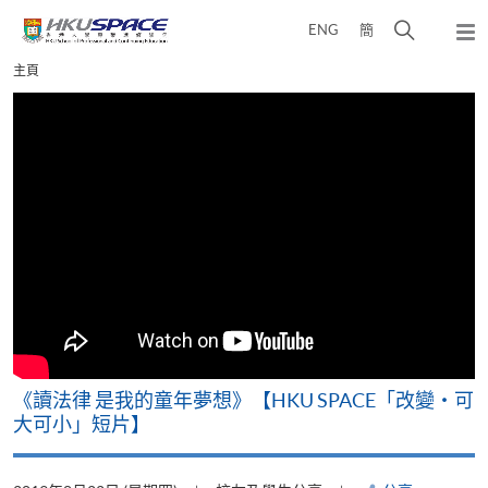
Skip
打
ENG
簡
to
彈
main
開
出
Main
主頁
content
搜
主
content
選
尋
start
單
介
面
改
《讀法律 是我的童年夢想》【HKU SPACE「改變‧可
A
大可小」短片】
T