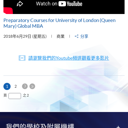
Preparatory Courses for University of London (Queen
Mary) Global MBA
2018年6月29日 (星期五)
商業
分享
請瀏覽我們的Youtube頻道觀看更多影片
下
本
1
2
一
頁
最
頁
之 2
頁
後
一
頁
我們的學校及附屬機構