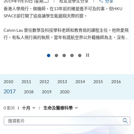
2019年9月10日 (星期二)
校友及學生分享
分享
2
香港人學飛行、做機師，在13年前的確是遙不可及的事，但HKU
SPACE卻打開了這扇讓學生能遨翔天際的窗。
Calvin Lau 曾任數學及科技學科老師和教育局的課程主任。他熱愛飛
更
行，有私人飛行員的執照。當年有感航空界以外籍機師為主，沒有...
按下以暫停幻燈片
2010
2011
2012
2013
2014
2015
2016
2017
2018
2019
2020
0 影片
十月
生命及醫療科學
搜
尋
搜
影
尋