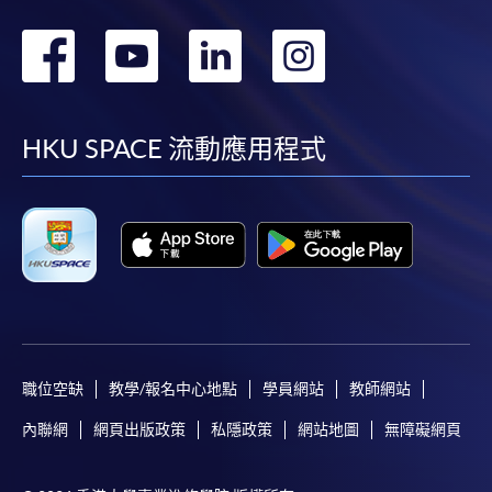
轉
轉
轉
轉
到
到
到
到
facebook
youtube
linkedin
instag
HKU SPACE 流動應用程式
職位空缺
教學/報名中心地點
學員網站
教師網站
內聯網
網頁出版政策
私隱政策
網站地圖
無障礙網頁