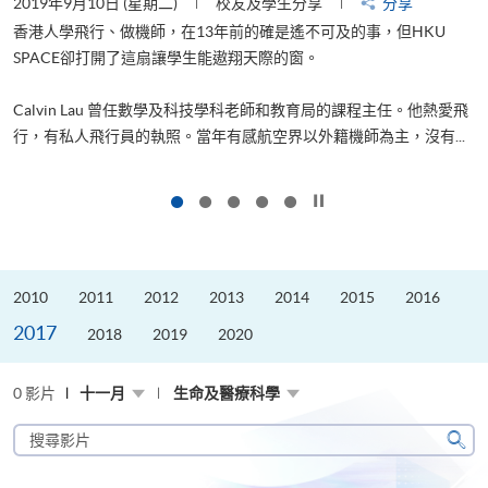
2019年9月10日 (星期二)
校友及學生分享
分享
2
香港人學飛行、做機師，在13年前的確是遙不可及的事，但HKU
SPACE卻打開了這扇讓學生能遨翔天際的窗。
Calvin Lau 曾任數學及科技學科老師和教育局的課程主任。他熱愛飛
更
行，有私人飛行員的執照。當年有感航空界以外籍機師為主，沒有...
按下以暫停幻燈片
2010
2011
2012
2013
2014
2015
2016
2017
2018
2019
2020
0 影片
十一月
生命及醫療科學
搜
尋
搜
影
尋