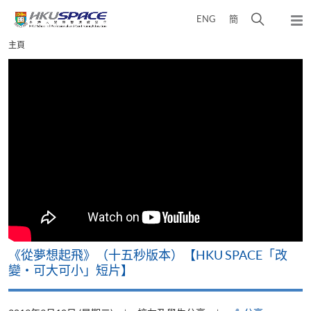
Skip
打
ENG
簡
to
彈
main
開
出
Main
主頁
content
搜
主
content
選
尋
start
單
介
面
《從夢想起飛》（十五秒版本）【HKU SPACE「改
變‧可大可小」短片】