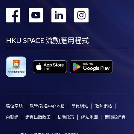
轉
轉
轉
轉
到
到
到
到
facebook
youtube
linkedin
instag
HKU SPACE 流動應用程式
職位空缺
教學/報名中心地點
學員網站
教師網站
內聯網
網頁出版政策
私隱政策
網站地圖
無障礙網頁