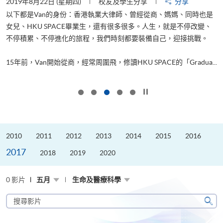
2019年8月22日 (星期四)
校友及學生分享
分享
2
以下都是Van的身份：香港執業大律師、曾經從商、媽媽、同時也是
女兒、HKU SPACE畢業生，還有很多很多。人生，就是不停改變、
求
不停積累、不停進化的旅程，我們時刻都要裝備自己，迎接挑戰。
H
也
理
.
15年前，Van開始從商，經常周圍飛，修讀HKU SPACE的「Gradua...
M
按下以暫停幻燈片
2010
2011
2012
2013
2014
2015
2016
2017
2018
2019
2020
0 影片
五月
生命及醫療科學
搜
尋
搜
影
尋