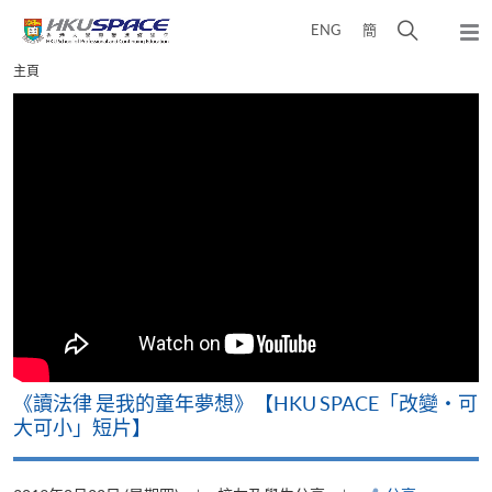
Skip
打
ENG
簡
to
彈
main
開
出
Main
主頁
content
搜
主
content
選
尋
start
單
介
面
改
《讀法律 是我的童年夢想》【HKU SPACE「改變‧可
A
大可小」短片】
T