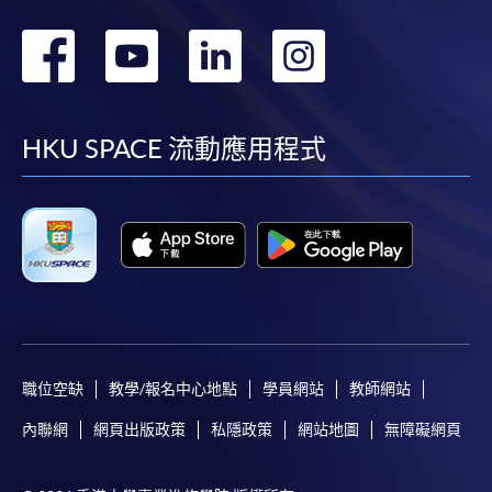
轉
轉
轉
轉
到
到
到
到
facebook
youtube
linkedin
instag
HKU SPACE 流動應用程式
職位空缺
教學/報名中心地點
學員網站
教師網站
內聯網
網頁出版政策
私隱政策
網站地圖
無障礙網頁