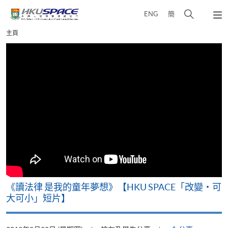
Skip
打
ENG
簡
to
彈
main
開
出
Main
主頁
content
搜
主
content
選
尋
start
單
介
面
改
《讀法律 是我的童年夢想》【HKU SPACE「改變‧可
A
大可小」短片】
T