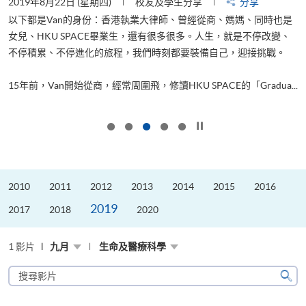
2019年8月22日 (星期四)
校友及學生分享
分享
2
以下都是Van的身份：香港執業大律師、曾經從商、媽媽、同時也是
女兒、HKU SPACE畢業生，還有很多很多。人生，就是不停改變、
求
不停積累、不停進化的旅程，我們時刻都要裝備自己，迎接挑戰。
H
也
理
.
15年前，Van開始從商，經常周圍飛，修讀HKU SPACE的「Gradua...
M
按下以暫停幻燈片
2010
2011
2012
2013
2014
2015
2016
2019
2017
2018
2020
1 影片
九月
生命及醫療科學
搜
尋
搜
影
尋