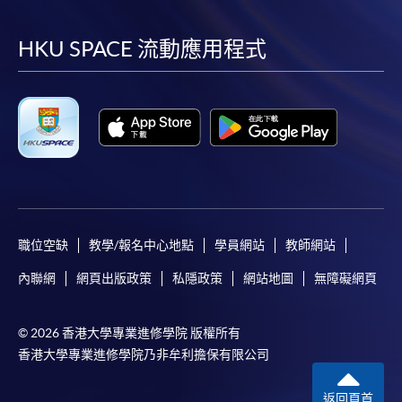
到
到
到
到
facebook
youtube
linkedin
instag
HKU SPACE 流動應用程式
職位空缺
教學/報名中心地點
學員網站
教師網站
內聯網
網頁出版政策
私隱政策
網站地圖
無障礙網頁
© 2026 香港大學專業進修學院 版權所有
香港大學專業進修學院乃非牟利擔保有限公司
返回頁首