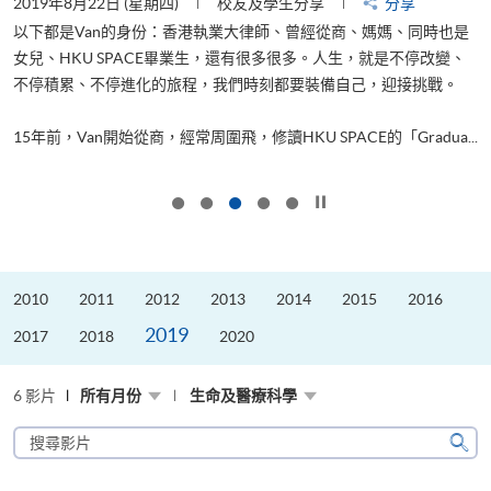
2019年8月22日 (星期四)
校友及學生分享
分享
2
以下都是Van的身份：香港執業大律師、曾經從商、媽媽、同時也是
女兒、HKU SPACE畢業生，還有很多很多。人生，就是不停改變、
求
不停積累、不停進化的旅程，我們時刻都要裝備自己，迎接挑戰。
H
也
理
.
15年前，Van開始從商，經常周圍飛，修讀HKU SPACE的「Gradua...
M
按下以暫停幻燈片
2010
2011
2012
2013
2014
2015
2016
2019
2017
2018
2020
6 影片
所有月份
生命及醫療科學
搜
尋
搜
影
尋