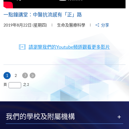
一點鐘講堂：中醫抗流感有「正」路
2019年8月22日 (星期四)
生命及醫療科學
分享
請瀏覽我們的Youtube頻道觀看更多影片
下
本
1
2
一
頁
最
頁
之 2
頁
後
一
頁
我們的學校及附屬機構