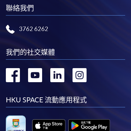
聯絡我們
3762 6262
我們的社交媒體
轉
轉
轉
轉
到
到
到
到
facebook
youtube
linkedin
instag
HKU SPACE 流動應用程式