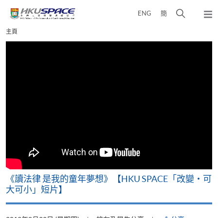
Skip
打
ENG
簡
to
彈
main
開
出
Main
主頁
content
搜
主
content
選
尋
start
單
介
面
改
《讀法律 是我的童年夢想》【HKU SPACE「改變‧可
A
大可小」短片】
T