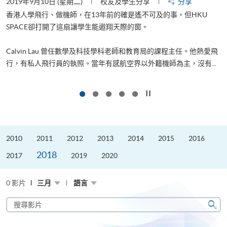
2019年9月10日 (星期二)
校友及學生分享
分享
2
香港人學飛行、做機師，在13年前的確是遙不可及的事，但HKU
SPACE卻打開了這扇讓學生能遨翔天際的窗。
Calvin Lau 曾任數學及科技學科老師和教育局的課程主任。他熱愛飛
更
行，有私人飛行員的執照。當年有感航空界以外籍機師為主，沒有...
按下以暫停幻燈片
2010
2011
2012
2013
2014
2015
2016
2018
2017
2019
2020
0 影片
三月
語言
搜
尋
搜
影
尋