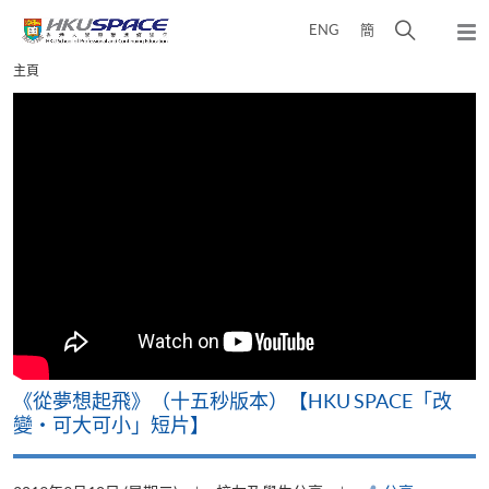
Skip
打
ENG
簡
to
彈
main
開
出
Main
主頁
content
搜
主
content
選
尋
start
單
介
面
《從夢想起飛》（十五秒版本）【HKU SPACE「改
變‧可大可小」短片】