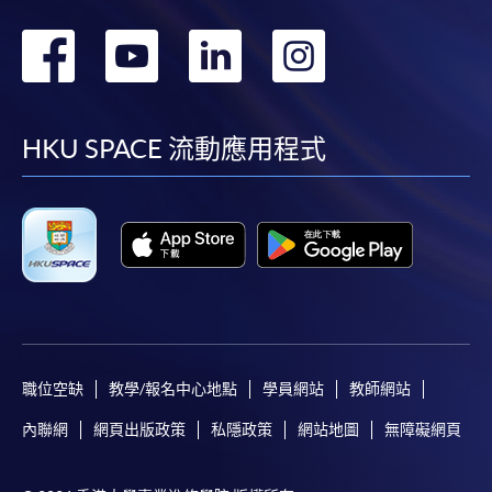
轉
轉
轉
轉
到
到
到
到
facebook
youtube
linkedin
instag
HKU SPACE 流動應用程式
職位空缺
教學/報名中心地點
學員網站
教師網站
內聯網
網頁出版政策
私隱政策
網站地圖
無障礙網頁