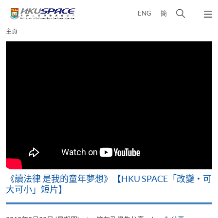
Skip
打
ENG
簡
to
彈
main
開
出
Main
主頁
content
搜
主
content
選
尋
start
單
介
面
改
《讀法律 是我的童年夢想》【HKU SPACE「改變‧可
A
大可小」短片】
T