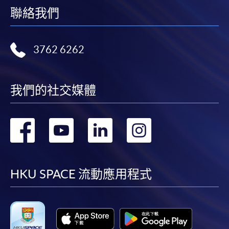
聯絡我們
3762 6262
我們的社交媒體
轉
轉
轉
轉
到
到
到
到
facebook
youtube
linkedin
instag
HKU SPACE 流動應用程式