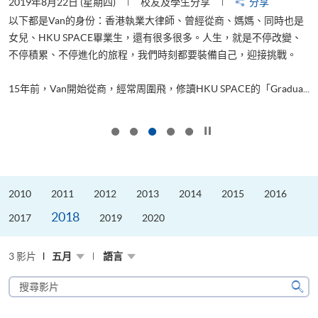
2019年8月22日 (星期四)
校友及學生分享
分享
2
以下都是Van的身份：香港執業大律師、曾經從商、媽媽、同時也是
女兒、HKU SPACE畢業生，還有很多很多。人生，就是不停改變、
求
不停積累、不停進化的旅程，我們時刻都要裝備自己，迎接挑戰。
H
也
理
.
15年前，Van開始從商，經常周圍飛，修讀HKU SPACE的「Gradua...
M
按下以暫停幻燈片
2010
2011
2012
2013
2014
2015
2016
2018
2017
2019
2020
3 影片
五月
語言
搜
尋
搜
影
尋