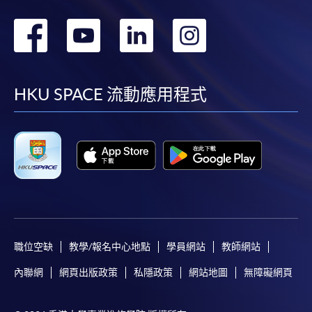
轉
轉
轉
轉
到
到
到
到
facebook
youtube
linkedin
instag
HKU SPACE 流動應用程式
職位空缺
教學/報名中心地點
學員網站
教師網站
內聯網
網頁出版政策
私隱政策
網站地圖
無障礙網頁