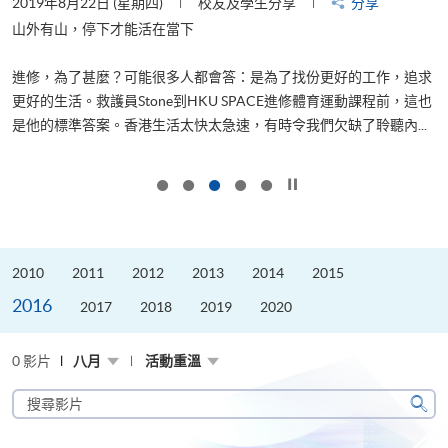
2019年8月22日 (星期四)
校友及學生分享
分享
2
是
山外有山，停下才能活在當下
、
進修，為了甚麼？可能很多人都會答：是為了找份更好的工作，追求
H
更好的生活。救護員Stone到HKU SPACE進修體育運動課程前，這也
理
..
是他的標準答案。香港生活太快太急速，有時令我們欠缺了聆聽內...
M
按下以暫停幻燈片
2010
2011
2012
2013
2014
2015
2016
2017
2018
2019
2020
0 影片
八月
活動重溫
搜
尋
搜
影
尋