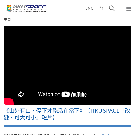
Skip
打
ENG
簡
to
彈
main
開
出
Main
主頁
content
搜
主
content
選
尋
start
單
介
面
可
《山外有山，停下才能活在當下》【HKU SPACE「改
A
變‧可大可小」短片】
T