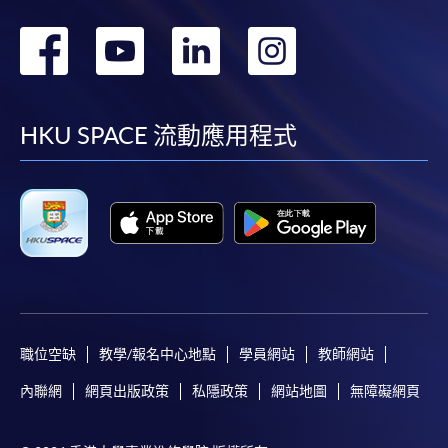
轉
轉
轉
轉
到
到
到
到
facebook
youtube
linkedin
instag
HKU SPACE 流動應用程式
職位空缺
教學/報名中心地點
學員網站
教師網站
內聯網
網頁出版政策
私隱政策
網站地圖
無障礙網頁