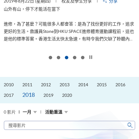
2019年8月22日 (星期四)
校友及學生分享
分享
2
是
山外有山，停下才能活在當下
、
進修，為了甚麼？可能很多人都會答：是為了找份更好的工作，追求
H
更好的生活。救護員Stone到HKU SPACE進修體育運動課程前，這也
理
..
是他的標準答案。香港生活太快太急速，有時令我們欠缺了聆聽內...
M
按下以暫停幻燈片
2010
2011
2012
2013
2014
2015
2016
2018
2017
2019
2020
0 影片
一月
活動重溫
搜
尋
搜
影
尋