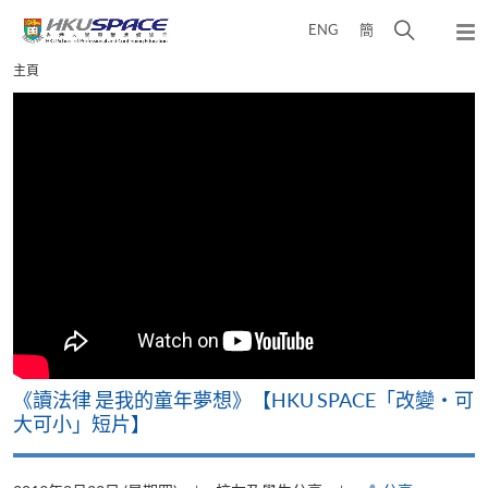
Skip
打
ENG
簡
to
彈
main
開
出
Main
主頁
content
搜
主
content
選
尋
start
單
介
面
改
《讀法律 是我的童年夢想》【HKU SPACE「改變‧可
A
大可小」短片】
T