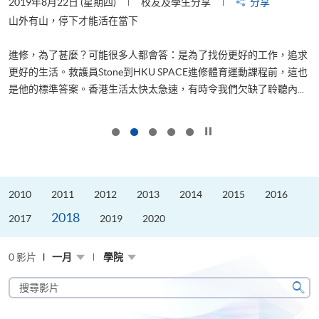
2019年8月22日 (星期四)
校友及學生分享
分享
2
山外有山，停下才能活在當下
進修，為了甚麼？可能很多人都會答：是為了找份更好的工作，追求
飛
更好的生活。救護員Stone到HKU SPACE進修體育運動課程前，這也
.
是他的標準答案。香港生活太快太急速，有時令我們欠缺了聆聽內...
1
按下以暫停幻燈片
2010
2011
2012
2013
2014
2015
2016
2018
2017
2019
2020
0 影片
一月
學院
搜
尋
搜
影
尋