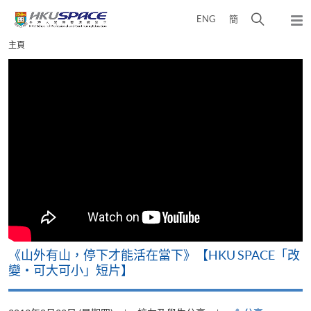
Skip
打
ENG
簡
to
彈
main
開
出
Main
主頁
content
搜
主
content
選
尋
start
單
介
面
《山外有山，停下才能活在當下》【HKU SPACE「改
變‧可大可小」短片】