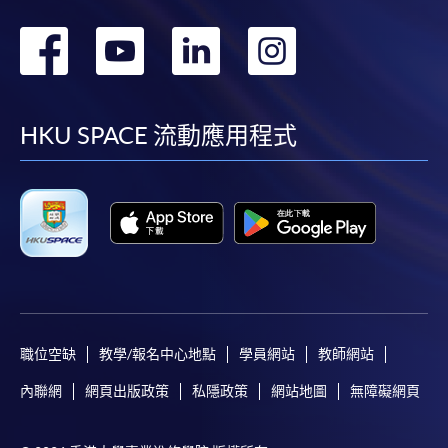
轉
轉
轉
轉
到
到
到
到
facebook
youtube
linkedin
instag
HKU SPACE 流動應用程式
職位空缺
教學/報名中心地點
學員網站
教師網站
內聯網
網頁出版政策
私隱政策
網站地圖
無障礙網頁