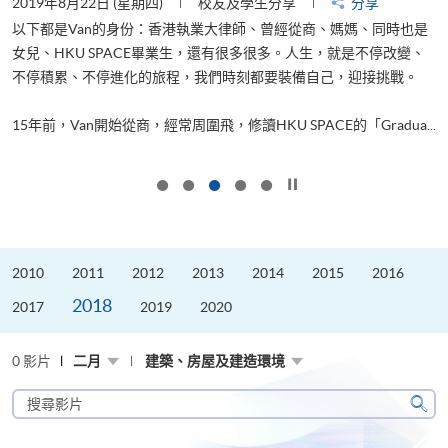
2019年8月22日 (星期四)
校友及學生分享
分享
2
以下都是Van的身份：香港執業大律師、曾經從商、媽媽、同時也是
女兒、HKU SPACE畢業生，還有很多很多。人生，就是不停改變、
求
不停積累、不停進化的旅程，我們時刻都要裝備自己，迎接挑戰。
H
也
理
.
15年前，Van開始從商，經常周圍飛，修讀HKU SPACE的「Gradua...
M
按下以暫停幻燈片
2010
2011
2012
2013
2014
2015
2016
2018
2017
2019
2020
0 影片
二月
建築、房屋及建造環境
搜
尋
搜
影
尋