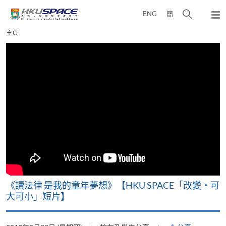
Skip
打
ENG
簡
to
彈
main
開
出
Main
主頁
content
搜
主
content
選
尋
start
單
介
面
改
《讀法律 是我的童年夢想》【HKU SPACE「改變‧可
A
大可小」短片】
T