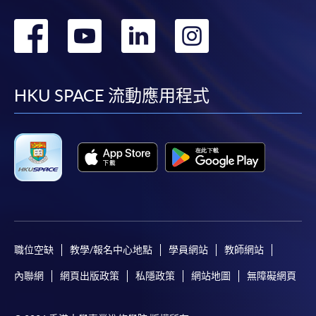
轉
轉
轉
轉
到
到
到
到
facebook
youtube
linkedin
instag
HKU SPACE 流動應用程式
職位空缺
教學/報名中心地點
學員網站
教師網站
內聯網
網頁出版政策
私隱政策
網站地圖
無障礙網頁