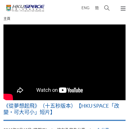
Skip
打
ENG
簡
to
彈
main
開
出
Main
主頁
content
搜
主
content
選
尋
start
單
介
面
《從夢想起飛》（十五秒版本）【HKU SPACE「改
變‧可大可小」短片】