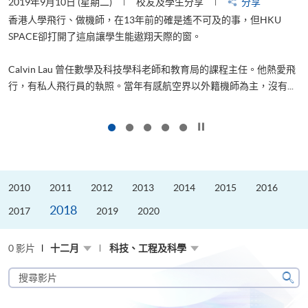
2019年9月10日 (星期二)
校友及學生分享
分享
2
香港人學飛行、做機師，在13年前的確是遙不可及的事，但HKU
SPACE卻打開了這扇讓學生能遨翔天際的窗。
Calvin Lau 曾任數學及科技學科老師和教育局的課程主任。他熱愛飛
更
行，有私人飛行員的執照。當年有感航空界以外籍機師為主，沒有...
按下以暫停幻燈片
2010
2011
2012
2013
2014
2015
2016
2018
2017
2019
2020
0 影片
十二月
科技、工程及科學
搜
尋
搜
影
尋