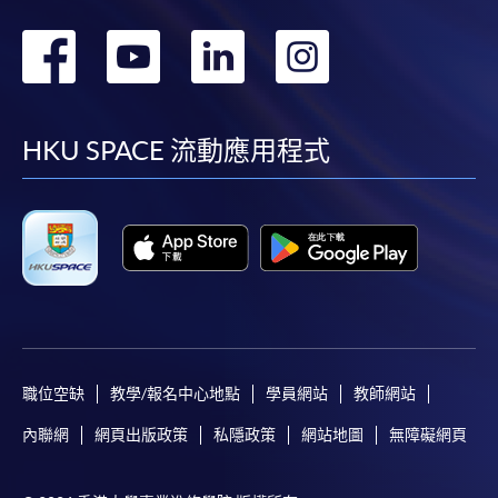
轉
轉
轉
轉
到
到
到
到
facebook
youtube
linkedin
instag
HKU SPACE 流動應用程式
職位空缺
教學/報名中心地點
學員網站
教師網站
內聯網
網頁出版政策
私隱政策
網站地圖
無障礙網頁