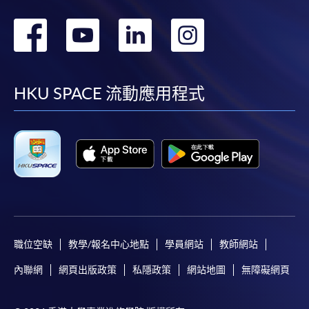
轉
轉
轉
轉
到
到
到
到
facebook
youtube
linkedin
instag
HKU SPACE 流動應用程式
職位空缺
教學/報名中心地點
學員網站
教師網站
內聯網
網頁出版政策
私隱政策
網站地圖
無障礙網頁