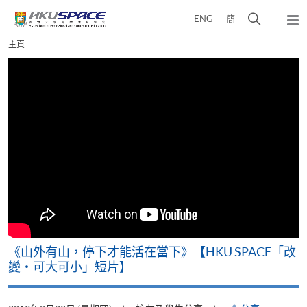
Skip
打
ENG
簡
to
彈
main
開
出
Main
主頁
content
搜
主
content
選
尋
start
單
介
面
可
《山外有山，停下才能活在當下》【HKU SPACE「改
A
變‧可大可小」短片】
T