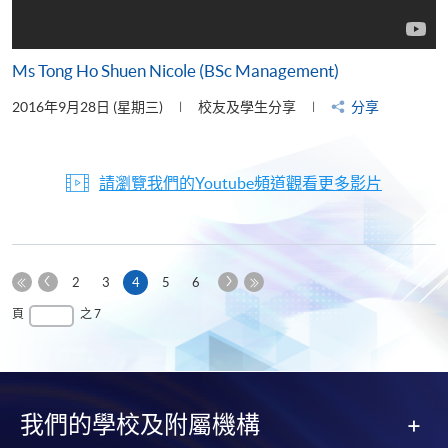
Ms Tong Ho Shuen Nicole (BSc Management)
2016年9月28日 (星期三)
校友及學生分享
分享
請瀏覽我們的Youtube頻道觀看更多影片
上
下
本
2
3
4
5
6
一
一
第
頁
最
頁
之 7
頁
頁
一
後
頁
一
頁
我們的學校及附屬機構