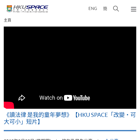
Skip
打
ENG
簡
to
彈
main
開
出
Main
主頁
content
搜
主
content
選
尋
start
單
介
面
改
《讀法律 是我的童年夢想》【HKU SPACE「改變‧可
A
大可小」短片】
T