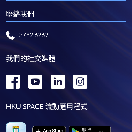
聯絡我們
3762 6262
我們的社交媒體
轉
轉
轉
轉
到
到
到
到
facebook
youtube
linkedin
instag
HKU SPACE 流動應用程式