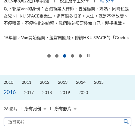
2019年8月22日 (星期四)
校友及學生分享
分享
2
以下都是Van的身份：香港執業大律師、曾經從商、媽媽、同時也是
女兒、HKU SPACE畢業生，還有很多很多。人生，就是不停改變、
求
不停積累、不停進化的旅程，我們時刻都要裝備自己，迎接挑戰。
H
也
理
.
15年前，Van開始從商，經常周圍飛，修讀HKU SPACE的「Gradua...
M
按下以暫停幻燈片
2010
2011
2012
2013
2014
2015
2016
2017
2018
2019
2020
26 影片
所有月份
所有影片
搜
尋
搜
影
尋