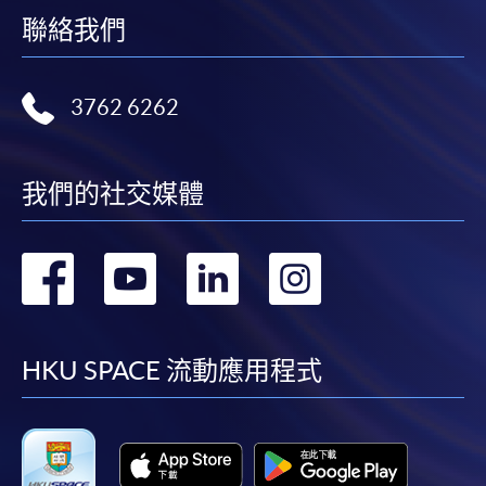
聯絡我們
3762 6262
我們的社交媒體
轉
轉
轉
轉
到
到
到
到
facebook
youtube
linkedin
instag
HKU SPACE 流動應用程式