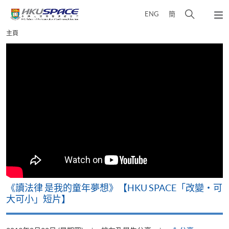
Skip
打
ENG
簡
to
彈
main
開
出
Main
主頁
content
搜
主
content
選
尋
start
單
介
面
改
《讀法律 是我的童年夢想》【HKU SPACE「改變‧可
A
大可小」短片】
T