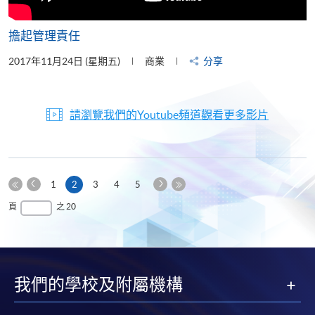
擔起管理責任
2017年11月24日 (星期五)
商業
分享
請瀏覽我們的Youtube頻道觀看更多影片
上
下
本
1
2
3
4
5
一
一
第
頁
最
頁
之 20
頁
頁
一
後
頁
一
頁
我們的學校及附屬機構