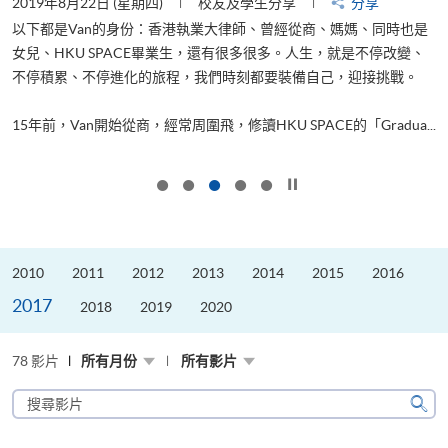
2019年8月22日 (星期四)
校友及學生分享
分享
2
以下都是Van的身份：香港執業大律師、曾經從商、媽媽、同時也是
女兒、HKU SPACE畢業生，還有很多很多。人生，就是不停改變、
求
不停積累、不停進化的旅程，我們時刻都要裝備自己，迎接挑戰。
H
也
理
.
15年前，Van開始從商，經常周圍飛，修讀HKU SPACE的「Gradua...
M
按下以暫停幻燈片
2010
2011
2012
2013
2014
2015
2016
2017
2018
2019
2020
78 影片
所有月份
所有影片
搜
尋
搜
影
尋