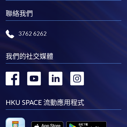
聯絡我們
3762 6262
我們的社交媒體
轉
轉
轉
轉
到
到
到
到
facebook
youtube
linkedin
instag
HKU SPACE 流動應用程式