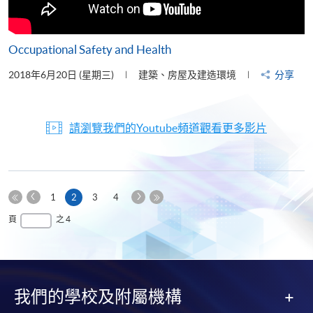
Occupational Safety and Health
2018年6月20日 (星期三)
建築、房屋及建造環境
分享
請瀏覽我們的Youtube頻道觀看更多影片
上
下
本
1
2
3
4
一
一
第
頁
最
頁
之 4
頁
頁
一
後
頁
一
頁
我們的學校及附屬機構