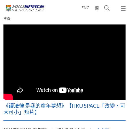
Skip
打
ENG
簡
to
彈
main
開
出
Main
主頁
content
搜
主
content
選
尋
start
單
介
面
改
《讀法律 是我的童年夢想》【HKU SPACE「改變‧可
A
大可小」短片】
T