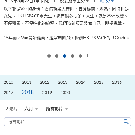
2019年8月22日 (星期四)
校友及學生分享
分享
2
以下都是Van的身份：香港執業大律師、曾經從商、媽媽、同時也是
女兒、HKU SPACE畢業生，還有很多很多。人生，就是不停改變、
求
不停積累、不停進化的旅程，我們時刻都要裝備自己，迎接挑戰。
H
也
理
.
15年前，Van開始從商，經常周圍飛，修讀HKU SPACE的「Gradua...
M
按下以暫停幻燈片
2010
2011
2012
2013
2014
2015
2016
2018
2017
2019
2020
13 影片
六月
所有影片
搜
尋
搜
影
尋